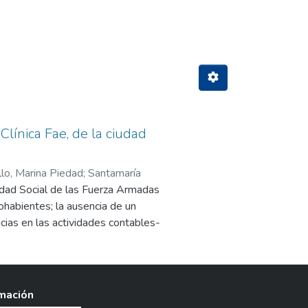
ate Ronquillo, Marina Piedad"
Clínica Fae, de la ciudad
lo, Marina Piedad
;
Santamaría
ridad Social de las Fuerza Armadas
ohabientes; la ausencia de un
cias en las actividades contables-
a la Clínica y al uso inadecuado de
ta la calidad del trabajo que
tables, normas y procedimientos
 una investigación de campo porque
rmación
tible porque el desarrollo de la