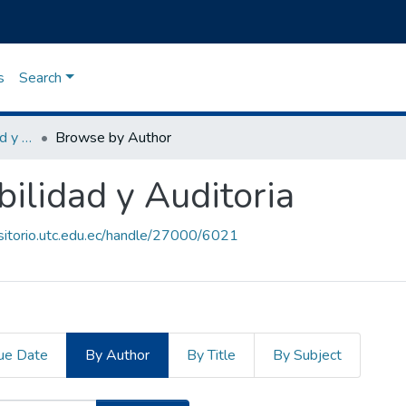
s
Search
Maestría en Contabilidad y Auditoria
Browse by Author
ilidad y Auditoria
ositorio.utc.edu.ec/handle/27000/6021
ue Date
By Author
By Title
By Subject