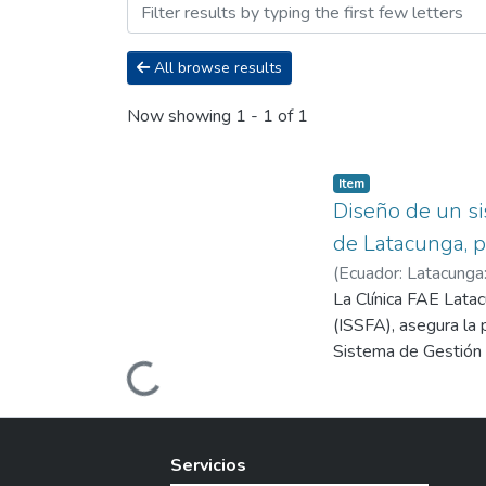
Browsing Maestría en Cont
All browse results
Now showing
1 - 1 of 1
Item
Diseño de un si
de Latacunga, p
(
Ecuador: Latacunga:
La Clínica FAE Latac
(ISSFA), asegura la 
Sistema de Gestión C
Loading...
financieras y admini
sus recursos. La car
desarrollan los miem
administrativos lega
Servicios
se obtuvo informació