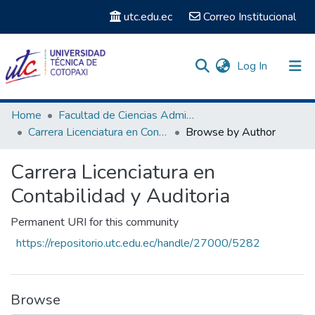
utc.edu.ec
Correo Institucional
(current)
Log In
Communities & Collections
Home
Facultad de Ciencias Administrativas y Económicas
Carrera Licenciatura en Contabilidad y Auditoria
Browse by Author
Search
Carrera Licenciatura en
Contabilidad y Auditoria
Permanent URI for this community
https://repositorio.utc.edu.ec/handle/27000/5282
Browse