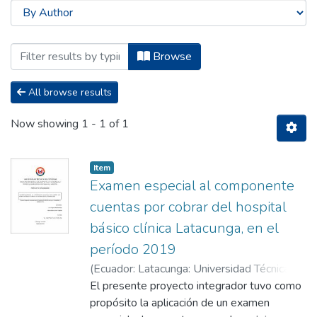
Browsing Carrera Licenciatura en Contabi
Browse
All browse results
Now showing
1 - 1 of 1
Item
Examen especial al componente
cuentas por cobrar del hospital
básico clínica Latacunga, en el
período 2019
(
Ecuador: Latacunga: Universidad Técnica de
Cotopaxi (UTC),
El presente proyecto integrador tuvo como
2022-03
)
Almachi Mayo,
Luis Gregorio
propósito la aplicación de un examen
;
Carrera Toapanta, Pablo