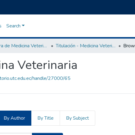
s
Search
Carrera de Medicina Veterinaria
Titulación - Medicina Veterinaria
Brow
ina Veterinaria
itorio.utc.edu.ec/handle/27000/65
By Author
By Title
By Subject