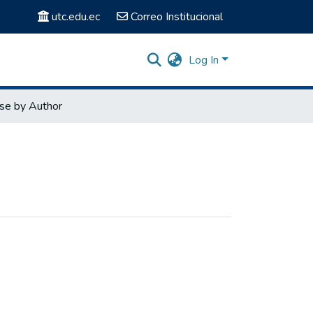
utc.edu.ec
Correo Institucional
Log In
se by Author