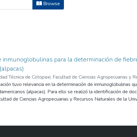
cina Veterinaria by Author "Aguaiza
Browse
de inmunoglobulinas para la determinación de fiebr
(alpacas)
dad Técnica de Cotopaxi; Facultad de Ciencias Agropecuarias y R
ca,
ación tuvo relevancia en la determinación de inmunoglobulinas que
2017-03
)
Aguaiza Aguaiza, Oscar Vinicio
;
Pino Panchi, Edwin
americanos (alpacas). Para ello se realizó la identificación de d
cultad de Ciencias Agropecuarias y Recursos Naturales de la Uni
icación de la vacuna contra la Fiebre aftosa objeto de estudio. En 
cta, evaluando los siguientes parámetros como: la condición corpor
uestra, se hizo mediante la técnica de veno punción en la vena 
l a 10 ml en tubos vacutainer de tapa roja, realizando la respectiv
l análisis del suero sanguíneo.