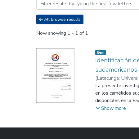
Browsing Titulación - Medi
All browse results
Now showing
1 - 1 of 1
Item
Identificación 
sudamericanos 
(
Latacunga: Universi
Ingeniería Agronómi
La presente investig
en los camélidos sud
disponibles en la Fa
sirvieron para la apl
Show more
una observación dire
La primera toma de m
se extrajo fue de 5m
al laboratorio para e