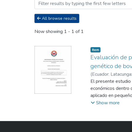
Browsing Titulación - Med
All browse results
Now showing
1 - 1 of 1
Item
Evaluación de p
genético de bov
(
Ecuador: Latacunga:
La Cruz, Eva Azucen
El presente estudio 
económicos dentro d
aplicado en pequeño
muestra de 51 anima
Show more
método BLUP, además
parámetros que se ev
305 días y así poder
costos de producción