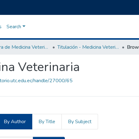
s
Search
Carrera de Medicina Veterinaria
Titulación - Medicina Veterinaria
Brow
ina Veterinaria
itorio.utc.edu.ec/handle/27000/65
By Author
By Title
By Subject