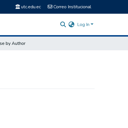
utc.edu.ec
Correo Institucional
Log In
se by Author