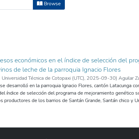
icina Veterinaria by Author "Aguila
Browse
esos económicos en el índice de selección del p
inos de leche de la parroquia Ignacio Flores
 Universidad Técnica de Cotopaxi (UTC),
2025-09-30
)
Aguilar Z
a
se desarrolló en la parroquia Ignacio Flores, cantón Latacunga co
;
Beltrán Romero, Cristian Fernando
el índice de selección del programa de mejoramiento genético so
s productores de los barrios de Santán Grande, Santán chico y U
les que pertenecen a 9 productores, empleando herramientas de
 con registros productivos y reproductivos para estimar el méri
aluó indica la ganancia diaria de peso, altura a la cruz, densidad
 identificar a los ejemplares con mayor valor económico, para est
, ingreso por litro de leche, y el beneficio que generaron mensua