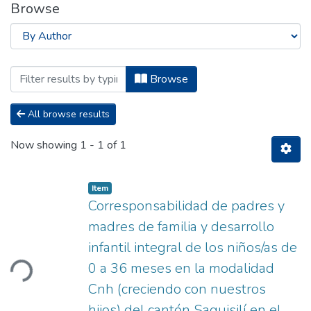
Browse
Browsing Tesis - Maestría en Planeamie
Browse
All browse results
Now showing
1 - 1 of 1
Item
Corresponsabilidad de padres y
madres de familia y desarrollo
infantil integral de los niños/as de
ding...
0 a 36 meses en la modalidad
Cnh (creciendo con nuestros
hijos) del cantón Saquisilí en el