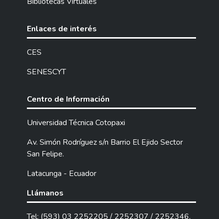
Bibliotecas Virtuales
conceptos, funciones, métodos, técnicas y
recursos. Para la construcción de la
propuesta se consideró necesario realizar
Enlaces de interés
una investigación de campo en la cual se
utilizó técnicas como la encuesta y la
CES
entrevista, se tomó en cuenta las
SENESCYT
necesidades de los niños, madres y padres
de familia y educadores familiares de la
modalidad CNH. A partir de esta
Centro de Información
perspectiva se conoció que se debía diseñar
un programa y guía de actividades
Universidad Técnica Cotopaxi
orientadas a la capacitación a padres de
Av. Simón Rodríguez s/n Barrio El Ejido Sector
familia para mejorar la corresponsabilidad y
San Felipe.
fortalecer el desarrollo infantil integral de
los niños y niñas. Ante esta situación en la
Latacunga - Ecuador
tesis, se invitó a realizar un trabajo dinámico
en beneficio a los niñas/os de cero a treinta
Llámanos
y seis meses de edad. Finalmente la
aplicación del taller conllevo a fortalecer los
Tel: (593) 03 2252205 / 2252307 / 2252346.