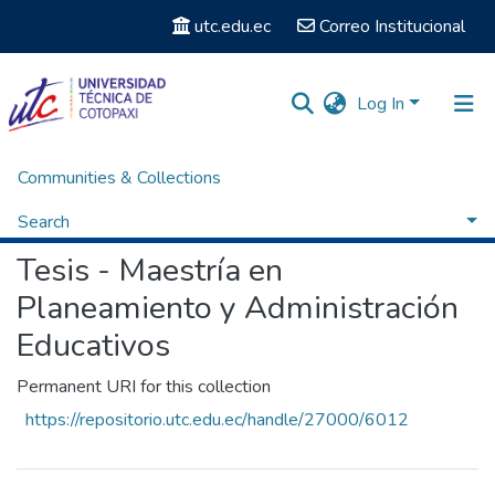
utc.edu.ec
Correo Institucional
Log In
Communities & Collections
Home
Posgrados
Maestría en Planeamiento y Administración Educativos
Tesis - Maestría en Planeamiento y Administración Educativos
Browse by Author
Search
Tesis - Maestría en
Planeamiento y Administración
Educativos
Permanent URI for this collection
https://repositorio.utc.edu.ec/handle/27000/6012