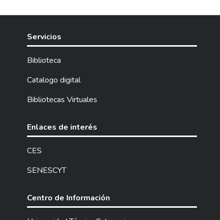
afrontar los nuevos retos y dificultades
educativas que se evidencia en la educación,
enmarcada en la sociedad del conocimiento,
Servicios
donde las estrategias didácticas
tradicionales no generan aprendizajes
Biblioteca
significativos y se requiere de un cambio e
innovación educativa. Ante esta
Catalogo digital
problemática se plantea como objetivo
Bibliotecas Virtuales
“Aplicar recursos didácticos tecnológicos
para el fortalecimiento del proceso de
enseñanza aprendizaje de las Ciencias
Enlaces de interés
Naturales en el quinto grado de la unidad
educativa “Dr. José María Velasco del
CES
cantón Latacunga”.
SENESCYT
Centro de Información