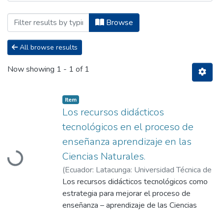
Browsing Maestría en Educación Básica 
Browse
All browse results
Now showing
1 - 1 of 1
Item
Los recursos didácticos
tecnológicos en el proceso de
Loading...
enseñanza aprendizaje en las
Ciencias Naturales.
(
Ecuador: Latacunga: Universidad Técnica de
Cotopaxi (UTC).,
Los recursos didácticos tecnológicos como
2023
)
Álvarez Amaya,
Jenny Lorena
estrategia para mejorar el proceso de
;
Vizcaíno Cárdenas, Tania
Libertad
enseñanza – aprendizaje de las Ciencias
Naturales, surge como una necesidad de