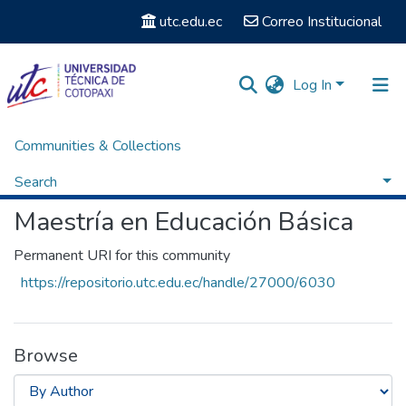
utc.edu.ec
Correo Institucional
Log In
Communities & Collections
Home
Posgrados
Maestría en Educación Básica
Browse by Author
Search
Maestría en Educación Básica
Permanent URI for this community
https://repositorio.utc.edu.ec/handle/27000/6030
Browse