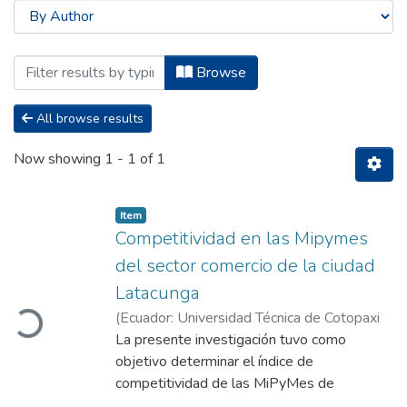
Browsing Carrera de Licenciatura en Co
Browse
All browse results
Now showing
1 - 1 of 1
Item
Competitividad en las Mipymes
del sector comercio de la ciudad
oading...
Latacunga
(
Ecuador: Universidad Técnica de Cotopaxi
Facultad de Ciencias Administrativas
La presente investigación tuvo como
Carrera de Licenciatura en Comercio,
objetivo determinar el índice de
2022-
08
competitividad de las MiPyMes de
)
Armas Ochoa, Jonathan Bryan
;
López
López, Manolo Julián
comercio del sector “La Matriz” de la ciudad
;
Vizcaíno Cárdenas,