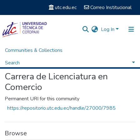
utc.edu.ec
Correo Institucional
Log In
Communities & Collections
Home
Facultad de Ciencias Administrativas y Económicas
Carrera de Licenciatura en Comercio
Browse by Author
Search
Carrera de Licenciatura en
Comercio
Permanent URI for this community
https://repositorio.utc.edu.ec/handle/27000/7985
Browse