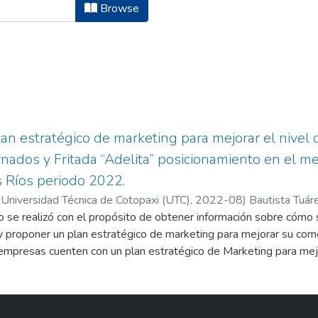
ciatura en Comercio by Author "Baut
Browse
an estratégico de marketing para mejorar el nivel 
nados y Fritada “Adelita” posicionamiento en el me
s Ríos periodo 2022.
 Universidad Técnica de Cotopaxi (UTC),
2022-08
)
Bautista Tuáre
o se realizó con el propósito de obtener información sobre cómo 
dina López, Enry Gutember
y proponer un plan estratégico de marketing para mejorar su comer
 empresas cuenten con un plan estratégico de Marketing para mej
e para alcanzar las metas de todo tipo de negocio u organización.
on el fin de contribuir con el desarrollo organizacional de la emp
ner los objetivos planteados en el trabajo de investigación. La 