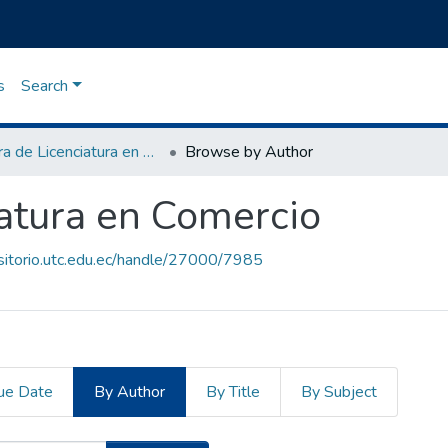
s
Search
Carrera de Licenciatura en Comercio
Browse by Author
iatura en Comercio
ositorio.utc.edu.ec/handle/27000/7985
ue Date
By Author
By Title
By Subject