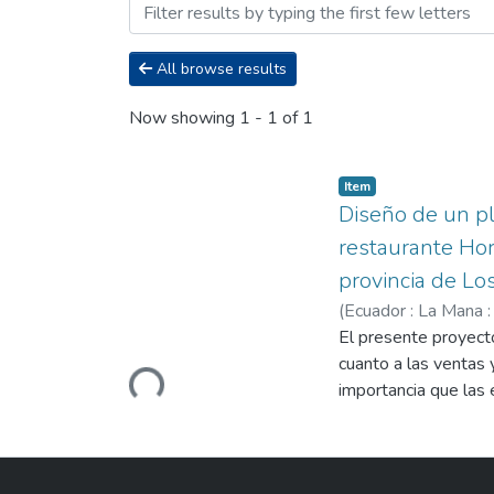
Browsing Carrera de Licen
All browse results
Now showing
1 - 1 of 1
Item
Diseño de un pl
restaurante Hor
provincia de Lo
(
Ecuador : La Mana :
Shirley Elizabeth
El presente proyect
;
Me
Loading...
cuanto a las ventas 
importancia que las
una herramienta clav
proyecto se realiza c
teórica ayudó a obte