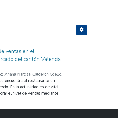
ista Tuárez, Ariana Narcisa"
de ventas en el
rcado del cantón Valencia,
z, Ariana Narcisa
;
Calderón Coello,
se encuentra el restaurante en
cio. En la actualidad es de vital
orar el nivel de ventas mediante
 Es por ello que el presente
resa en estudio. La información
metodología de investigación