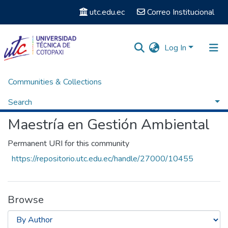
utc.edu.ec
Correo Institucional
Log In
Communities & Collections
Home
Posgrados
Maestría en Gestión Ambiental
Browse by Author
Search
Maestría en Gestión Ambiental
Permanent URI for this community
https://repositorio.utc.edu.ec/handle/27000/10455
Browse