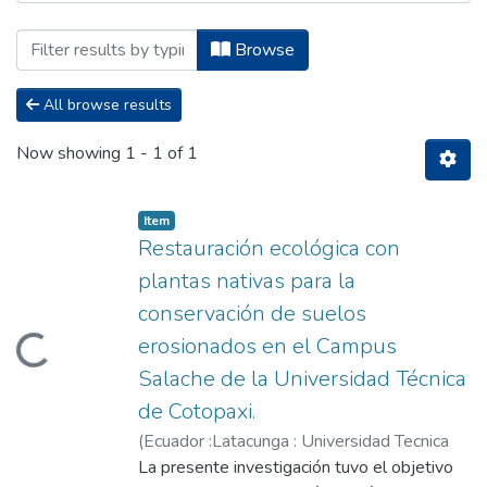
Browsing Maestría en Gestión Ambiental
Browse
All browse results
Now showing
1 - 1 of 1
Item
Restauración ecológica con
plantas nativas para la
conservación de suelos
erosionados en el Campus
Loading...
Salache de la Universidad Técnica
de Cotopaxi.
(
Ecuador :Latacunga : Universidad Tecnica
de Cotopaxi (UTC),
La presente investigación tuvo el objetivo
2023-08
)
Broncano