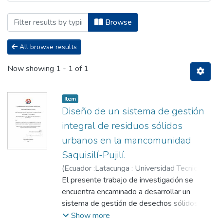
Browsing Maestría en Gestión Ambienta
Browse
All browse results
Now showing
1 - 1 of 1
Item
Diseño de un sistema de gestión
integral de residuos sólidos
urbanos en la mancomunidad
Saquisilí-Pujilí.
(
Ecuador :Latacunga : Universidad Tecnica
de Cotopaxi (UTC),
El presente trabajo de investigación se
2023-07
)
Guachamín
López, Ángel Willians
encuentra encaminado a desarrollar un
;
Clavijo Cevallos,
Manuel Patricio
sistema de gestión de desechos sólidos
urbanos para los Cantones Saquisilí y Pujilí
Show more