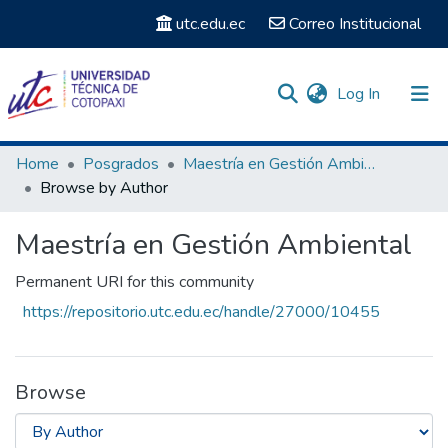
utc.edu.ec
Correo Institucional
(current)
Log In
Communities & Collections
Home
Posgrados
Maestría en Gestión Ambiental
Browse by Author
Search
Maestría en Gestión Ambiental
Permanent URI for this community
https://repositorio.utc.edu.ec/handle/27000/10455
Browse