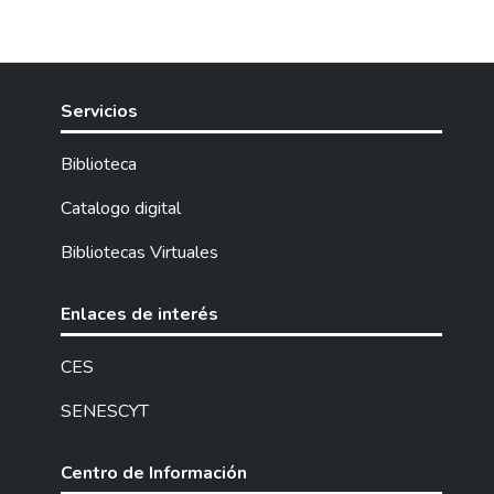
que permitió en primera instancia el análisis
del estado actual del manejo de los mismos
esto bajo el enfoque de la problemática
ambiental que desencadena problemas
Servicios
sociales, culturales ,económicos esto con el
fin de elaborar una propuesta basada en
Biblioteca
visitas de campo que concedieron optimizar
y potencializar la gestión de manejo de
Catalogo digital
residuos sólidos. La metodología empleada
Bibliotecas Virtuales
para el proceso de construcción de este
trabajo estuvo centrada en la investigación
cualitativa, de campo, descriptiva y
Enlaces de interés
bibliografía mediante ellas se logró los
objetivos propuestos como el análisis del
CES
estado actual del sistema de recolección y
SENESCYT
cobertura de servicios la caracterización de
los tipos de residuos que se generan y
finalmente el desarrollo de la propuesta
Centro de Información