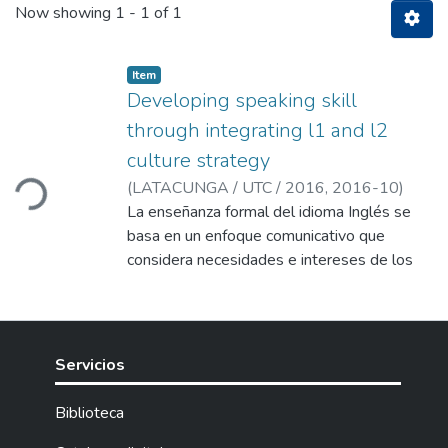
Now showing
1 - 1 of 1
Item
Developing speaking skill
through integrating l1 and l2
culture strategy
ding...
(
LATACUNGA / UTC / 2016,
2016-10
)
Albán Taipe, Johanna Elizabeth
La enseñanza formal del idioma Inglés se
;
Cobo Soria,
Juan Carlos
basa en un enfoque comunicativo que
;
Venegas Álvarez, Gina Silvana
considera necesidades e intereses de los
estudiantes y los estimula a utilizar este
lenguaje para comunicarse e interactuar en
diferentes contextos. Sin embargo, el uso
de métodos y estrategias de enseñanza
Servicios
tradicionales desmotivan a los alumnos y
los enfrentan a situaciones que limitan el
Biblioteca
desarrollo de su habilidad oral. Por tal