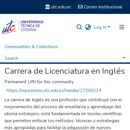
utc.edu.ec
Correo Institucional
Log In
Communities & Collections
Home
Facultad de Ciencias Administrativas y Humanísticas
Carrera de Licenciatura en Inglés
Browse by Author
Search
Carrera de Licenciatura en Inglés
Permanent URI for this community
https://repositorio.utc.edu.ec/handle/27000/14
La carrera de Inglés es una profesión que contribuye con el
mejoramiento del proceso de enseñanza y aprendizaje del
idioma extranjero, está fundamentada en teorías científicas
que permiten enfocar los métodos, técnicas y estrategias
más apropiadas para facilitar la adquisición de nuevos