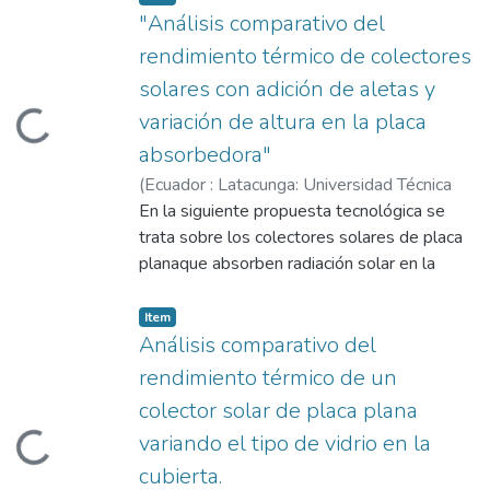
"Análisis comparativo del
rendimiento térmico de colectores
solares con adición de aletas y
ading...
variación de altura en la placa
absorbedora"
(
Ecuador : Latacunga: Universidad Técnica
de Cotopaxi (UTC),
En la siguiente propuesta tecnológica se
2023
)
Liger Pereira,
Johnny Enrique
trata sobre los colectores solares de placa
;
Miniguano Chanchicocha,
Diego Fernando
planaque absorben radiación solar en la
;
Torres Tamayo, Enrique
;
Albarracín Álvarez, Mauro Darío
placa absorbente y la convierten en energía
térmica que trasfieren al fluido que circula
Item
por In cámara colectora, las aplicaciones son
Análisis comparativo del
muy amplias como por ejemplo para la
rendimiento térmico de un
calefacción de hogares u hospitales, secado
colector solar de placa plana
ading...
de madera, sistemas de refrigeración, entre
variando el tipo de vidrio en la
los factores que inciden en mejorar el
rendimiento del sistema se tiene el
cubierta.