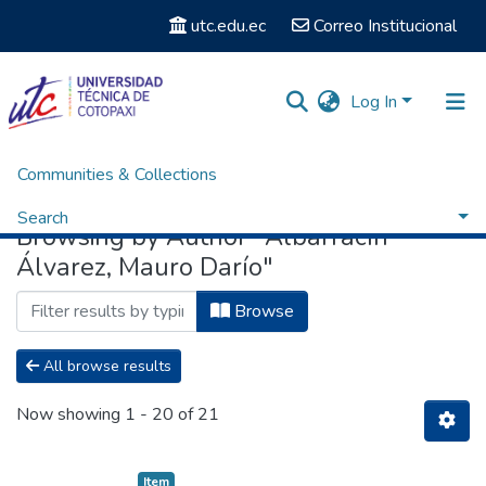
utc.edu.ec
Correo Institucional
Log In
Communities & Collections
Home
Browse by Author
Search
Browsing by Author "Albarracín
Álvarez, Mauro Darío"
Browse
All browse results
Now showing
1 - 20 of 21
Item