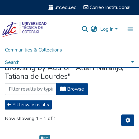
utc.edu.ec
Correo Institucional
Log In
Communities & Collections
Home
Browse by Author
Search
Browsing by Author "Allan Naranjo,
Tatiana de Lourdes"
Browse
All browse results
Now showing
1 - 1 of 1
Item