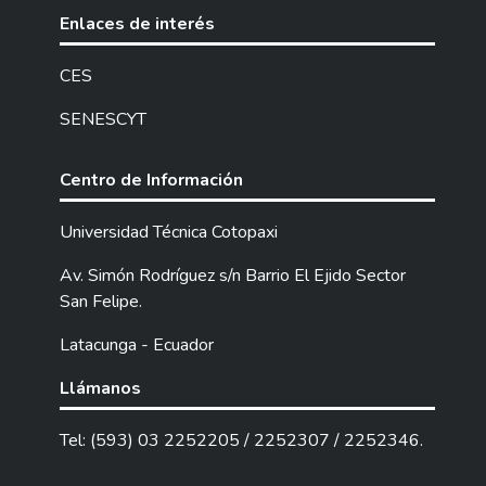
misma, a través del método deductivo, y
Enlaces de interés
una investigación de campo, descriptiva,
bibliográfica y documental, además de
CES
técnicas e instrumentos que se utilizaron
SENESCYT
para el estudio fue el cuestionario y la
observación de campo. Los resultados
obtenidos permitieron evidenciar que los
Centro de Información
trabajadores aspiran en un 100% que
existan incentivos laborales puesto que
Universidad Técnica Cotopaxi
requieren que el trabajo efectuado de forma
Av. Simón Rodríguez s/n Barrio El Ejido Sector
eficiente y eficaz sea reconocido. Debido a
San Felipe.
ellos se encuentra la procedencia de realizar
incentivos laborales monetarios y no
Latacunga - Ecuador
monetarios en base a un análisis interno y
así proponer un ambiente de trabajo
Llámanos
saludable, óptimo y enriquecedor para
todos los trabajadores, el cual deberá
Tel: (593) 03 2252205 / 2252307 / 2252346.
mejorar en los años siguientes a medida