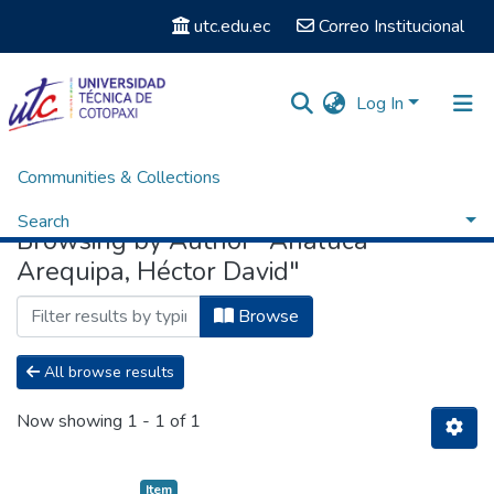
utc.edu.ec
Correo Institucional
Log In
Communities & Collections
Home
Browse by Author
Search
Browsing by Author "Analuca
Arequipa, Héctor David"
Browse
All browse results
Now showing
1 - 1 of 1
Item