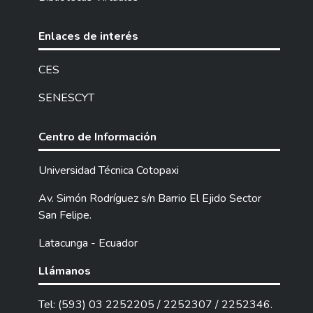
son los propietarios y colaboradores de los
establecimientos comerciales, y los
beneficiarios indirectos son los organismos
Enlaces de interés
gubernamentales y demás interesados en
conocer la temática. La metodología para la
CES
ejecución del proyecto es la investigación
SENESCYT
formativa, investigación bibliográfica e
investigación de campo. Los métodos de
investigación son el deductivo y analítico.
Centro de Información
Además, se aplicó el alfa de Cronbach a
través del sistema estadístico SPSS para
Universidad Técnica Cotopaxi
demostrar la fiabilidad del instrumento. El
Av. Simón Rodríguez s/n Barrio El Ejido Sector
instrumento empleado fue la encuesta. La
San Felipe.
población de estudio está conformada por
1.760 empresas del sector comercial
Latacunga - Ecuador
registrado en el Cuerpo de Bomberos del
cantón La Maná. Para establecer la muestra
Llámanos
se empleó el muestreo por poblaciones
finitas considerando el 5% de error y un
Tel: (593) 03 2252205 / 2252307 / 2252346.