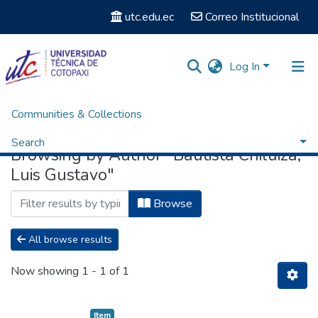
utc.edu.ec
Correo Institucional
Log In
Communities & Collections
Home
Browse by Author
Search
Browsing by Author "Bautista Chiluiza,
Luis Gustavo"
Browse
All browse results
Now showing
1 - 1 of 1
Item