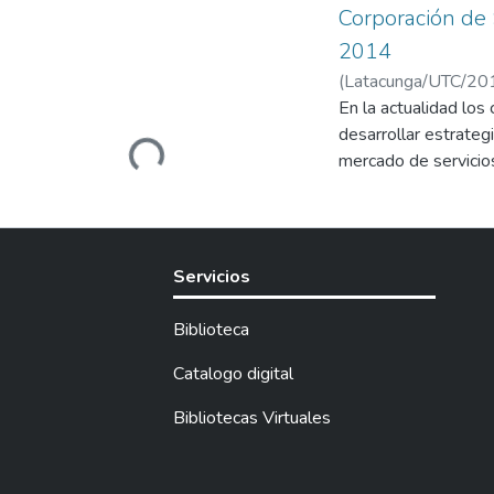
Corporación de 
2014
(
Latacunga/UTC/20
Beltrán, Sandra Eliz
En la actualidad los
desarrollar estrateg
Loading...
mercado de servicio
“CORSAPRE” permitie
La empresa de servi
tenga un adecuado po
Servicios
Biblioteca
Catalogo digital
Bibliotecas Virtuales