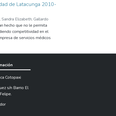
iudad de Latacunga 2010-
, Sandra Elizabeth
;
Gallardo
han hecho que no le permita
rdiendo competitividad en el
empresa de servicios médicos
ncia.
o ha llevado a que la empresa no
a provincia.
rmación
ica Cotopaxi
ez s/n Barrio El
Felipe.
dor