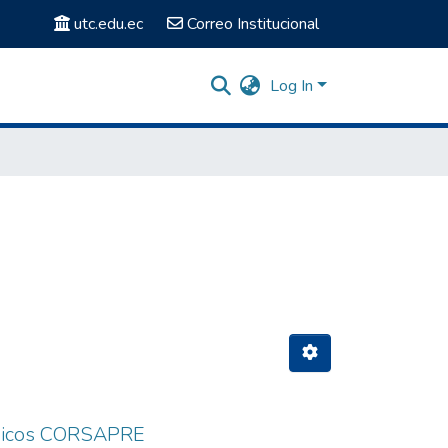
utc.edu.ec
Correo Institucional
Log In
médicos CORSAPRE