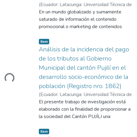
Latacunga.
(
Ecuador: Latacunga: Universidad Técnica de
El conjunto de normas ISO...
Cotopaxi: (UTC),
En un mundo globalizado y sumamente
2026-01-24
)
Chiquito
Yanez, Marlon Sebastian
saturado de información el contenido
;
Galarza Sierra,
Adonis Rudyard
promocional o marketing de contenidos
;
Cárdenas, Milton Marcelo
juega un papel muy importante a la hora de
captar leads, por esta razón las
Item
organizaciones deberían considerar evaluar
Análisis de la incidencia del pago
la efectividad de sus anuncios publicitarios
de los tributos al Gobierno
para captar y retener la atención, siendo
Municipal del cantón Pujilí en el
este último un elemento crucial y un
desarrollo socio-económico de la
Loading...
indicativo de interés real de compra o
adquisición de un producto o servicio. El
población (Registro nro. 1862)
estudio se desarrolló con un enfoque
(
Ecuador: Latacunga: Universidad Técnica de
cuantitativo y un diseño experimental, en el
Cotopaxi: (UTC),
El presente trabajo de investigación está
2012-03
)
Sisalema
cual participaron 24 participantes (12
Chicaiza, Margoth Elizabeth
elaborado con la finalidad de proporcionar a
;
Tipán Rea,
hombres y 12 mujeres) de diferentes zonas
Klever Medardo
la sociedad del Cantón PUJÍLI una
;
Cárdenas, Milton Marcelo
del país, los cuales visualizaron tres
información analítica del pago de los
anuncios de tipo emocional, informativo y
impuestos que son cancelados anualmente
Item
persuasivo. A partir de AOIS previamente