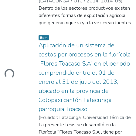
(
LATACUNGA / UTC / 2014,
2014-05
)
una adecuada toma de decisiones.
datos de costos de producción incurridos en
Jami Mendoza, Miriam Elizabeth
Dentro de los sectores productivos existen
;
Toapanta
el proceso productivo. Después de aplicar
Guanoquiza, Martha Cecilia
diferentes formas de explotación agrícola
;
Cárdenas, Milton
dicho Sistema en la Industria Metálica
Marcelo
que generan riqueza y a la vez crean fuentes
Cotopaxi, se ha concluido, que no determina
de empleo, entre el sector productivo
los
integral y más importante es sin duda la
Item
costos reales de producción ya que no tiene
Floricultura, que como actividad agrícola es
Aplicación de un sistema de
un tratamiento adecuado de los
utilizadora de altos niveles de mano de obra
costos por procesos en la florícola
elementos de costos de producción, por lo
y de capital, que mediante tecnologías
“Flores Toacaso S.A” en el periodo
tanto es necesario que se utilice el sistema
apropiadas y con un buen conocimiento de
de costos por órdenes de producción con el
comprendido entre el 01 de
Loading...
los procesos productivos hace que se
propósito de obtener el costo real unitario
desarrolle adecuadamente sus recursos y a
enero al 31 de julio del 2013,
de los productos y suministrar información
la vez genere...
ubicado en la provincia de
relevante a la administración para la toma
Cotopaxi cantón Latacunga
de decisiones oportunas y confiables que
garanticen la optimización de recursos.
parroquia Toacaso
(
Ecuador: Latacunga: Universidad Técnica de
Cotopaxi (UTC).,
La presente tesis se desarrolló en la
2014-07
)
Sanchez
Cizapanta, Veronica del Carmen
Florícola “Flores Toacaso S.A”, tiene por
;
Cárdenas,