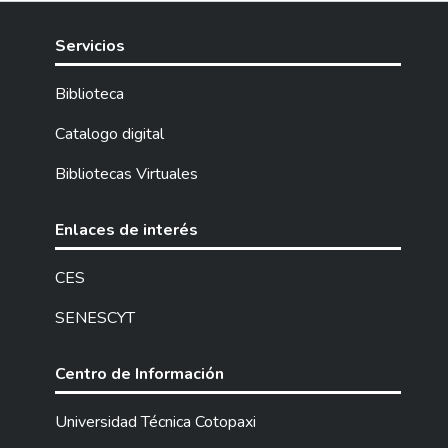
concreta se utilizó técnicas de investigación
Mano de Obra y Costos Indirectos de
como la encuesta, entrevista, cuestionarios
Fabricación, factores importantes para el
Servicios
y fichas con las cuales se obtuvo
cálculo del costo unitario de los diferentes
información suficiente. Estas técnicas
bienes producidos; mediante este sistema
Biblioteca
facilitaron obtener información sobre la
se puede controlar el manejo adecuado de
situación de la empresa en cuanto al
Catalogo digital
las distintas áreas de producción y de todos
cumplimiento de las Normas Ambientales.
los recursos dando como resultado el
Bibliotecas Virtuales
Esta investigación fue de gran importancia
incremento de la rentabilidad de la empresa
para la gerencia ya que se pudo señalar los
y productividad en el mercado, con el fin de
inconvenientes que se encontró respecto al
Enlaces de interés
lograr una correcta toma de decisiones por
cumplimiento de Normas, ya que muchas
parte de los representantes de florícola.
empresas desconocen y no aplican Normas
CES
Además se presentan los Estados
Ambientales en las actividades de acuerdo
Financieros elaborados de acuerdo a la
SENESCYT
con la Ley y el Reglamento….
estructura de las NIIF, con sus datos
respectivos, mostrando los movimientos
Centro de Información
reales efectuados durante el periodo
establecido, los mismos que ayudaran a
Universidad Técnica Cotopaxi
interpretar y analizar la situación actual de la