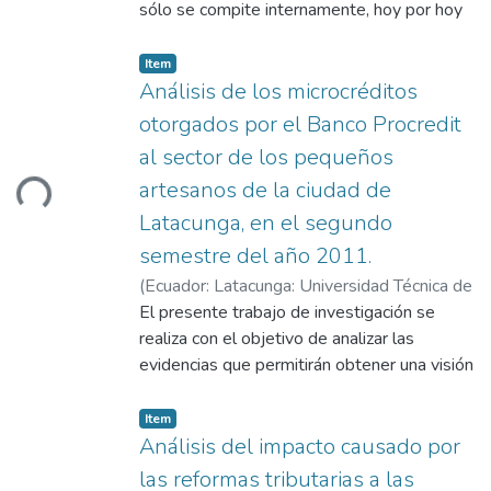
Milton Marcelo
sólo se compite internamente, hoy por hoy
se compite en un mundo sin fronteras, con
consumidores, competidores y proveedores
Item
mundiales, cada vez más exigentes e
Análisis de los microcréditos
informados, lo cual obliga a ser más
otorgados por el Banco Procredit
competitivos...
al sector de los pequeños
artesanos de la ciudad de
Loading...
Latacunga, en el segundo
semestre del año 2011.
(
Ecuador: Latacunga: Universidad Técnica de
Cotopaxi (UTC),
El presente trabajo de investigación se
2013-06
)
Tenorio Villalba,
Andrea Elizabeth
realiza con el objetivo de analizar las
;
Yanez Reyes, Vilma
Yolanda
evidencias que permitirán obtener una visión
;
Cárdenas, Milton Marcelo
clara sobre los microcréditos otorgados por
el Banco ProCredit al Sector Artesanal de
Item
la ciudad de Latacunga, donde se
Análisis del impacto causado por
reconocerá a los créditos financieros como
las reformas tributarias a las