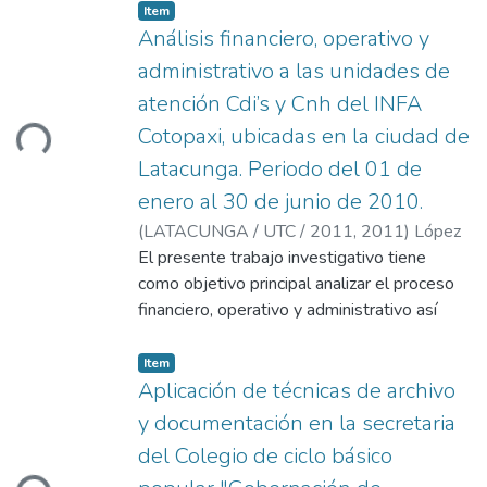
estabilidad financiera que tienen las Pymes.
Financiera (NIIFS), incrementan la
Item
comparabilidad, la transparencia de la
Análisis financiero, operativo y
información financiera, agilizan los negocios,
administrativo a las unidades de
brindando credibilidad, facilitando el acceso
atención Cdi’s y Cnh del INFA
a crédito así como a oportunidades de
Cotopaxi, ubicadas en la ciudad de
Loading...
inversión.
Latacunga. Periodo del 01 de
enero al 30 de junio de 2010.
(
LATACUNGA / UTC / 2011,
2011
)
López
Orejuela, Irma Patricia
El presente trabajo investigativo tiene
;
Maldonado Herrera,
María Fernanda
como objetivo principal analizar el proceso
;
Cárdenas, Milton Marcelo
financiero, operativo y administrativo así
como el presupuesto destinado, tanto en lo
que se refiere al recurso humano como
Item
económico; y, la distribución eficaz de las
Aplicación de técnicas de archivo
tareas, puesto que constituyen los
y documentación en la secretaria
componentes para cumplir con los
del Colegio de ciclo básico
beneficiados que son los niños y niñas que