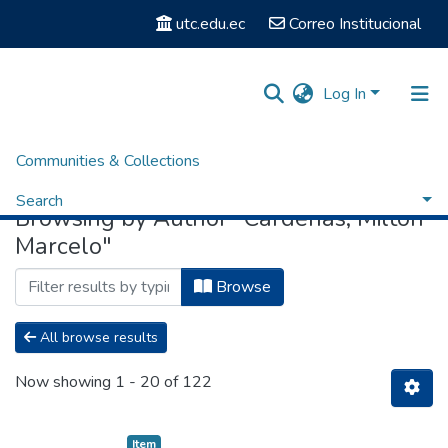
utc.edu.ec
Correo Institucional
Log In
Communities & Collections
Home
Browse by Author
Search
Browsing by Author "Cárdenas, Milton
Marcelo"
Browse
All browse results
Now showing
1 - 20 of 122
Item