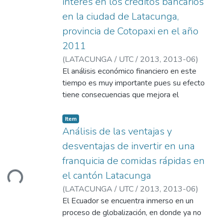
determinar los riesgos que presentan
interés en los créditos bancarios
tipo de estímulo observado, y de esta
administración actual ayudara en el tomo de
las empresas por no poseer una correcta
manera ayuda a optimizar estrategias en el
en la ciudad de Latacunga,
decisiones.
administración y una adecuada toma de
marketing de contenido turístico.
provincia de Cotopaxi en el año
decisiones.
2011
(
LATACUNGA / UTC / 2013,
2013-06
)
Faicán Hoyos, Mayra Alexandra
El análisis económico financiero en este
;
Hidalgo
Flores, María Augusta
tiempo es muy importante pues su efecto
;
Cárdenas, Milton
Marcelo
tiene consecuencias que mejora el
desempeño de la organización ante la
indiscutible trascendencia del Transporte
Item
Pesado en el desarrollo de los pueblos. En
Análisis de las ventajas y
el Ecuador, el análisis económico se ha
desventajas de invertir en una
constituido en un elemento importante ante
franquicia de comidas rápidas en
la necesidad de poseer un negocio eficiente
el cantón Latacunga
Loading...
y para llegar a ello es necesario la aplicación
de un análisis como método fundamental
(
LATACUNGA / UTC / 2013,
2013-06
)
para evaluar dicha actividad.
Areyuna Salazar, María de los Ángeles
El Ecuador se encuentra inmerso en un
;
González Córdova, Jenny Beatriz
proceso de globalización, en donde ya no
;
Cárdenas,