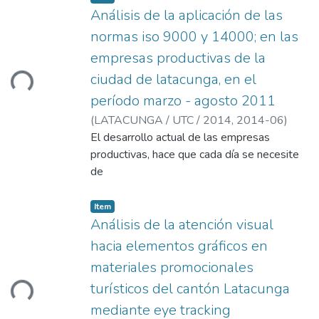
Análisis de la aplicación de las
normas iso 9000 y 14000; en las
empresas productivas de la
ciudad de latacunga, en el
Loading...
período marzo - agosto 2011
(
LATACUNGA / UTC / 2014,
2014-06
)
Llumiquinga Llumiquinga, Jessy Elizabeth
El desarrollo actual de las empresas
;
Cárdenas, Milton Marcelo
productivas, hace que cada día se necesite
de
herramientas eficientes, eficaces y efectivas
para controlar la calidad y el cuidado
Item
ambiental, con el fin de alcanzar niveles
Análisis de la atención visual
altos de competividad y
hacia elementos gráficos en
productividad.Por estas razones se ha
materiales promocionales
considerado realizar un análisis de las
turísticos del cantón Latacunga
Loading...
normas ISO 9000 y 14000 en las
empresas productivas de la cuidad de
mediante eye tracking