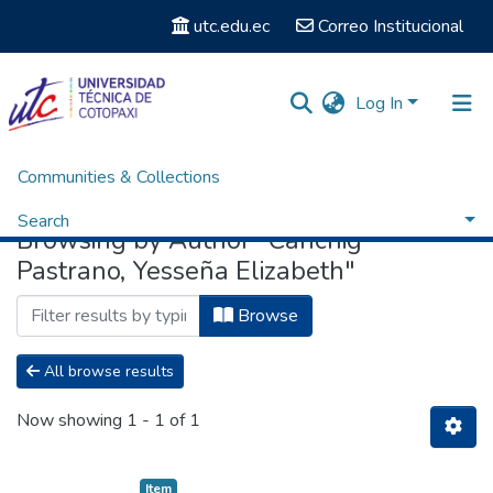
utc.edu.ec
Correo Institucional
Log In
Communities & Collections
Home
Browse by Author
Search
Browsing by Author "Canchig
Pastrano, Yesseña Elizabeth"
Browse
All browse results
Now showing
1 - 1 of 1
Item