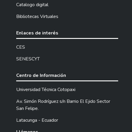
la presente investigación tiene como
Catalogo digital
finalidad mejorar la gestión de ventas de
Bibliotecas Virtuales
productos en la empresa AJ DITEC, ubicada
en la ciudad de Quito, mediante el
desarrollo de una aplicación web utilizando
Enlaces de interés
la metodología de desarrollo ágil Lean. Esta
aplicación web fue desarrollada utilizando el
CES
framework Django, bajo el Patrón
SENESCYT
Arquitectónico Modelo Vista Template
(MVT), con el lenguaje de programación
Python y el sistema gestor de base de
Centro de Información
datos PostgreSQL. La incorporación de
Lean Software Development permitió
Universidad Técnica Cotopaxi
optimizar el uso de recursos, reducir los
Av. Simón Rodríguez s/n Barrio El Ejido Sector
tiempos de desarrollo y asegurar la entrega
San Felipe.
continua de valor al cliente. Asimismo, se
logró eliminar procesos innecesarios y
Latacunga - Ecuador
realizar mejoras incrementales orientadas a
maximizar el valor funcional del sistema. La