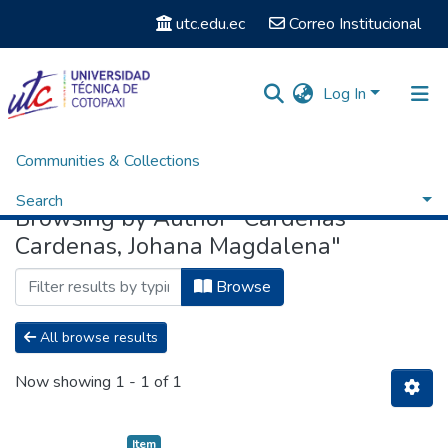
utc.edu.ec
Correo Institucional
Log In
Communities & Collections
Home
Browse by Author
Search
Browsing by Author "Cardenas
Cardenas, Johana Magdalena"
Browse
All browse results
Now showing
1 - 1 of 1
Item