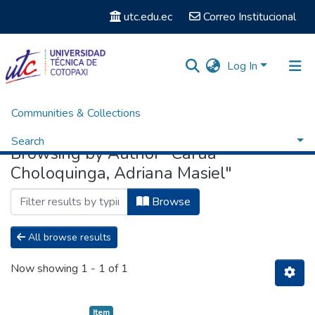
utc.edu.ec
Correo Institucional
Log In
Communities & Collections
Home
Browse by Author
Search
Browsing by Author "Carua
Choloquinga, Adriana Masiel"
Browse
All browse results
Now showing
1 - 1 of 1
Item