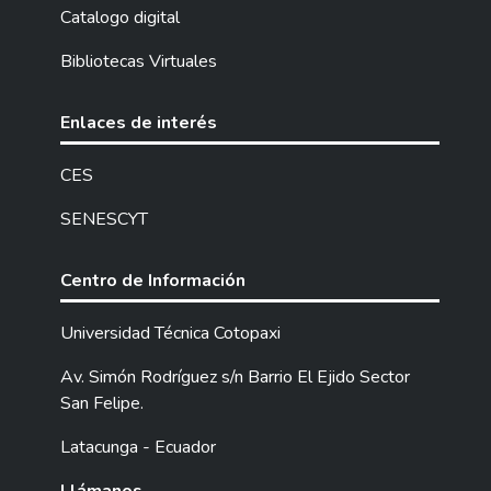
la presente investigación tiene como
Catalogo digital
finalidad mejorar la gestión de ventas de
Bibliotecas Virtuales
productos en la empresa AJ DITEC, ubicada
en la ciudad de Quito, mediante el
desarrollo de una aplicación web utilizando
Enlaces de interés
la metodología de desarrollo ágil Lean. Esta
aplicación web fue desarrollada utilizando el
CES
framework Django, bajo el Patrón
SENESCYT
Arquitectónico Modelo Vista Template
(MVT), con el lenguaje de programación
Python y el sistema gestor de base de
Centro de Información
datos PostgreSQL. La incorporación de
Lean Software Development permitió
Universidad Técnica Cotopaxi
optimizar el uso de recursos, reducir los
Av. Simón Rodríguez s/n Barrio El Ejido Sector
tiempos de desarrollo y asegurar la entrega
San Felipe.
continua de valor al cliente. Asimismo, se
logró eliminar procesos innecesarios y
Latacunga - Ecuador
realizar mejoras incrementales orientadas a
maximizar el valor funcional del sistema. La