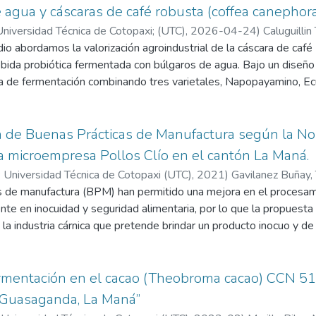
e agua y cáscaras de café robusta (coffea canephora
niversidad Técnica de Cotopaxi; (UTC),
2026-04-24
)
Caluguillin
ajaira
io abordamos la valorización agroindustrial de la cáscara de caf
;
Casco Toapanta, Marjorie Gissela
ebida probiótica fermentada con búlgaros de agua. Bajo un diseño
ca de fermentación combinando tres varietales, Napopayamino, Ec
azúcar y panela). Los datos obtenidos evidenciaron que el proces
urante el almacenamiento a 4 °C, etapa en la cual las formulacio
ndo que esta acidificación natural actuó como una barrera para ga
 de Buenas Prácticas de Manufactura según la 
o una ausencia total de Escherichia coli, mientras se mantuvo una 
 microempresa Pollos Clío en el cantón La Maná.
icroorganismos simbióticos. A nivel fitoquímico, la varietal N
 Universidad Técnica de Cotopaxi (UTC),
2021
)
Gavilanez Buñay, 
stos bioactivos, con datos de 19.94 mg GAE/mL de polifenoles 
s de manufactura (BPM) han permitido una mejora en el procesami
33%, confirmando que las condiciones de la fermentación y refri
ente en inocuidad y seguridad alimentaria, por lo que la propuest
e, el análisis sensorial indicó que la panela aporta una mayor conc
la industria cárnica que pretende brindar un producto inocuo y de
astringencia de la bebida, logrando así mayor aceptabilidad gener
n emprendimientos artesanales está siendo de control por la aut
biotecnológico seguro y escalable, proporcionando un modelo apli
ión en el manejo tradicional de pollos en este caso que son alim
os funcionales.
vo de la presente investigación fue implementar buenas prácticas
rmentación en el cacao (Theobroma cacao) CCN 5
-067-2015-GGG en la microempresa Pollos Clío en el cantón L
a Guasaganda, La Maná”
un diagnóstico inicial en la empresa utilizando como punto de pa