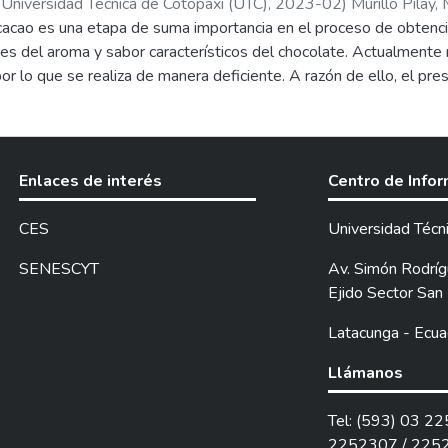
 Universidad Técnica de Cotopaxi (UTC),
2023-02
)
Murillo Pilay, 
s de una lista de verificación (checklist) en base a la norm
acao es una etapa de suma importancia en el proceso de obtenció
anta, Marjorie Gissela
e ítems que no cumplen y un 35% que cumplen. En la segunda e
res del aroma y sabor característicos del chocolate. Actualmente
e los incumplimientos a nivel de obligaciones del personal, manej
por lo que se realiza de manera deficiente. A razón de ello, el pr
alización y documentos de referencia, para las demás actividades 
tipos de fermentador con referencia a la norma INEN 176, para de
n, y aseguramiento de la calidad se propuso un estudio financiero
un Diseño Completo al Azar (DCA) con arreglo factorial A x B; s
 microempresa. Después de la aplicación se incrementó los por
ctor A (tres tipos de fermentador) y factor B (tres tiempos de re
mplimiento se redujo a 42%. Para la validación de la propuesta s
on las variables establecidas por la norma INEN 176 en el Centr
Enlaces de interés
Centro de Info
nal obteniendo un coeficiente de Aiken mayor a 0.8 lo que demo
n programa Infostat estudiantil versión 2020, para realizar el anál
a en todas sus etapas. Finalmente, los consumidores también demo
ueba de Tukey (P≤ 0,05). Se obtuvo que los mejores tratamientos
CES
Universidad Técn
 la aplicación de una encuesta.
 de remoción de 24 y 36 horas; luego de realizar un análisis est
mpo de remoción fue de 36 horas ya que se obtuvo un 82,22% de 
SENESCYT
Av. Simón Rodrígu
o a la rentabilidad el mejor tratamiento fue el fermentador tipo 
Ejido Sector San 
Latacunga - Ecua
Llámanos
Tel: (593) 03 2
2252307 / 225