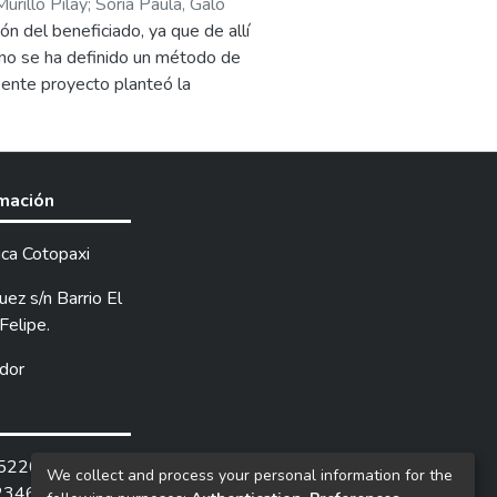
Murillo Pilay
;
Soria Paula, Galo
ativa ARCSA-DE-067-2015-GGG,
n del beneficiado, ya que de allí
tapa se propusieron actividades
 no se ha definido un método de
o de materia prima e insumos,
esente proyecto planteó la
relacionadas a instalaciones y
finir el mejor método y tiempo de
 para lograr la aplicación de BPM
e obtuvieron nueve tratamientos de
centajes de cumplimiento a 51%,
moción) se incluyó un testigo
e realizó con expertos de
o Experimental Pichilingue
rmación
stró que la propuesta económica
isis de varianza, con una separación
straron su aceptabilidad del
 fueron; fermentador tipo
ica Cotopaxi
adístico de efecto simple por cada
fermentación del grano.
ez s/n Barrio El
trapezoidal con 36 horas de
Felipe.
dor
252205 /
We collect and process your personal information for the
2346.