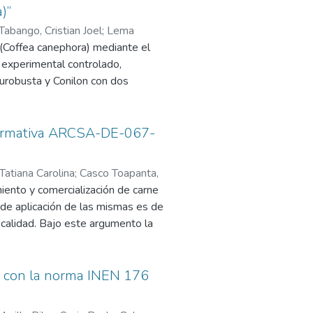
)”
 Tabango, Cristian Joel
;
Lema
é (Coffea canephora) mediante el
 experimental controlado,
urobusta y Conilon con dos
o alcanza una estabilización
nes con panela redujeron su pH
rantizar la inocuidad del
Normativa ARCSA-DE-067-
viabilidad celular de hasta
apopayamino presentó la mayor
Tatiana Carolina
;
Casco Toapanta,
totales y una capacidad
ento y comercialización de carne
gerado minimizan la degradación
a de aplicación de las mismas es de
entración mineral mientras que el
 calidad. Bajo este argumento la
al. En conjunto, esta investigación
oridad competente, por lo que es
cado de economía circular para la
entados de manera orgánica. Por
 de manufactura según la
1 con la norma INEN 176
a Maná. En la primera etapa del
rtida encuesta a empleados y