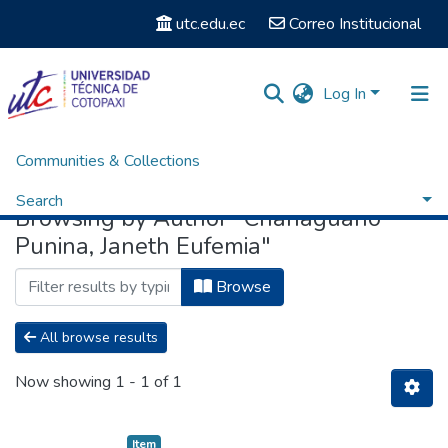
utc.edu.ec
Correo Institucional
Log In
Communities & Collections
Home
Browse by Author
Search
Browsing by Author "Chanaguano
Punina, Janeth Eufemia"
Browse
All browse results
Now showing
1 - 1 of 1
Item