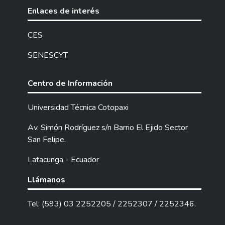
placer por aprender, y a su vez brindar un
Enlaces de interés
aprendizaje significativo a cada uno de los
niños de la "Unidad Educativa Catorce de
CES
Julio - JAE". La tecnología se volvió
SENESCYT
imprescindible hoy en día, de tal manera se
pretende brindar un proceso de aprendizaje
de calidad, a través de las aplicaciones
Centro de Información
tecnológicas como, YouTube, la Pizarra
Online, GeoGebra, Genially, Vimeo, Padlet,
Universidad Técnica Cotopaxi
Powtoon y Canva, mediante estas
Av. Simón Rodríguez s/n Barrio El Ejido Sector
herramientas innovadoras se procura lograr
San Felipe.
que los niños obtengan su formación
educativa de calidad con los recursos
Latacunga - Ecuador
digitales generados en los talleres. Los
mismos que se validó con dos profesores
Llámanos
con grado de magíster y tres docentes de
educación inicial especialistas en el tema de
Tel: (593) 03 2252205 / 2252307 / 2252346.
la presente propuesta; “Disfruto, me