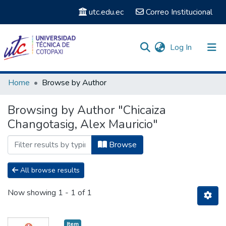
utc.edu.ec
Correo Institucional
(current)
Log In
Communities & Collections
Home
Browse by Author
Search
Browsing by Author "Chicaiza
Changotasig, Alex Mauricio"
Browse
All browse results
Now showing
1 - 1 of 1
Item