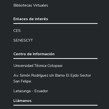
niños de sexto año de educación básica.
Bibliotecas Virtuales
Para ello se ha aplicado una metodología de
enfoque mixto (cualitativo y cuantitativo),
conjuntamente, se utilizó el método
Enlaces de interés
científico ya que, parte de una problemática
hasta establecer su comprobación mediante
CES
las preguntas científicas, además de ello es
SENESCYT
de tipo documental, de campo, no
experimental y descriptiva. Para demostrar
la incidencia de las variables de estudio, se
Centro de Información
aplicó instrumentos de recolección de
información y datos como el guion de
Universidad Técnica Cotopaxi
entrevista y la boleta de encuestas, mismas
Av. Simón Rodríguez s/n Barrio El Ejido Sector
que fueron dirigidas a las autoridades,
San Felipe.
docentes y estudiantes de sexto año de
básica; y luego fueron procesadas y
Latacunga - Ecuador
tabuladas. Los resultados demuestran que,
existe una gran presencia de estudiantes
Llámanos
interculturales debido a la migración, a la