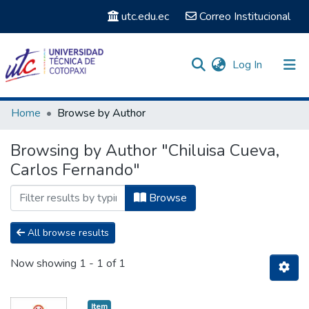
utc.edu.ec
Correo Institucional
(current)
Log In
Communities & Collections
Home
Browse by Author
Search
Browsing by Author "Chiluisa Cueva,
Carlos Fernando"
Browse
All browse results
Now showing
1 - 1 of 1
Item