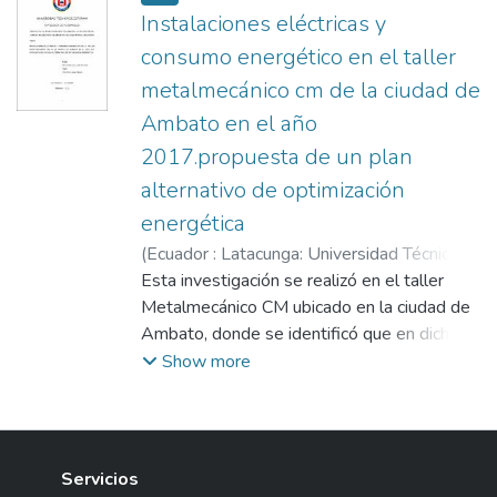
Instalaciones eléctricas y
consumo energético en el taller
metalmecánico cm de la ciudad de
Ambato en el año
2017.propuesta de un plan
alternativo de optimización
energética
(
Ecuador : Latacunga: Universidad Técnica
de Cotopaxi (UTC),
Esta investigación se realizó en el taller
2018-12
)
Chiluisa
Cueva, Carlos Fernando
Metalmecánico CM ubicado en la ciudad de
;
Freire Martínez,
Luigi Orlando
Ambato, donde se identificó que en dicho
taller el consumo energético es excesivo y
Show more
que no existen ni estudios energéticos, ni
programas de auditoria que garanticen la
eficiencia energética del taller. El presente
proyecto tiene la finalidad de diseñar un
Servicios
plan de optimización energética del taller