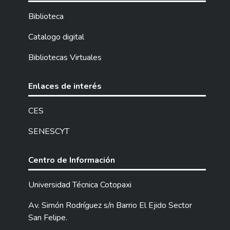
para reducir el consumo y pérdidas de
Biblioteca
energía eléctrica aplicando el modelo de
gestión energética ISO 50001, para el
Catalogo digital
análisis eléctricose empleó la regulación
Bibliotecas Virtuales
nacional CONELEC 004/01 que indican los
límites que se debe cumplir para mejorar la
calidad de energía eléctrica. Para el
Enlaces de interés
desarrollo del tema se realizó la instalación
de un medidor de calidad de energía, el cual
CES
se conectó en lasalida del tablero principal
SENESCYT
del taller, obteniendo mediciones cada 15
minutos en un periodo de siete días como lo
establece la norma. Con el análisis de estas
Centro de Información
mediciones y la ayuda del software técnico
EASY POWER, se obtuvo resultados que
Universidad Técnica Cotopaxi
muestran un bajo factor de potencia y la
Av. Simón Rodríguez s/n Barrio El Ejido Sector
presencia de armónicos de corriente que
San Felipe.
ocasionan el deterioro en la vida útil de los