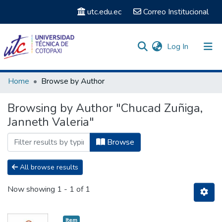
utc.edu.ec
Correo Institucional
(current)
Log In
Communities & Collections
Home
Browse by Author
Search
Browsing by Author "Chucad Zuñiga,
Janneth Valeria"
Browse
All browse results
Now showing
1 - 1 of 1
Item