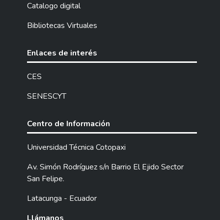
obtención de los datos necesarios en la
Catalogo digital
investigación se utilizó el método deductivo
Bibliotecas Virtuales
que facilitó la identificación de los
elementos intangibles de la cultura
organizacional en las micro empresas en
Enlaces de interés
estudio y que, con el uso del método
analítico, mediante su aplicación práctica se
CES
logró clasificar, tabular, registrar, comparar y
SENESCYT
analizar la información obtenida en las
encuestas aplicadas a un total de 378
empleados y 378 clientes de las micro
Centro de Información
empresas de la muestra en estudio. La
información obtenida permite establecer
Universidad Técnica Cotopaxi
que el 30 % de los empleados afirman
Av. Simón Rodríguez s/n Barrio El Ejido Sector
estar muy de acuerdo en la aplicación de los
San Felipe.
elementos intangibles, el 52,5 % de los
casos manifiestan estar de acuerdo. En
Latacunga - Ecuador
referencia a la calidad del servicio brindado
por los miembros de las microempresas, el
Llámanos