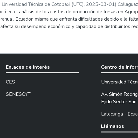
 Universidad Técnica de Cotopaxi (UTC),
2025-03-01
)
Collagua
terin Jissela
ocó en el análisis de los costos de producción de fresas en Agro
;
Faz Cevallos, Wilson Eduardo
urahua , Ecuador, misma que enfrenta dificultades debido a la fal
 afecta su desempeño económico y capacidad de distribuir los rec
cual fue necesario plantearse un objetivo que guie la investigació
o productivo y establecer un sistema de costos adecuado para me
dología cuantitativa, observación directa, investigación de campo,
izaron los elementos del costo, como materia prima, mano de obra
zaron técnicas de observación, análisis documental y una entrevista
Enlaces de interés
Centro de Info
sora. El cálculo de los costos se realizó de registros contables s
CES
Universidad Técn
SENESCYT
Av. Simón Rodrígu
Ejido Sector San 
Latacunga - Ecua
Llámanos