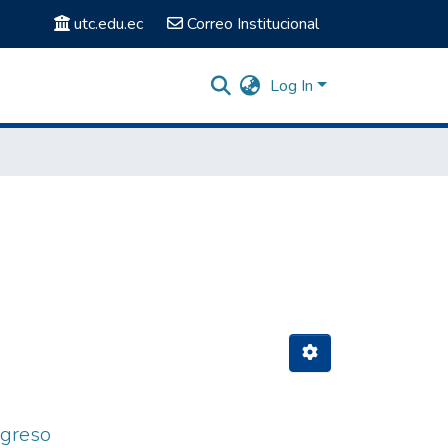
utc.edu.ec
Correo Institucional
Log In
ogreso