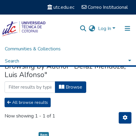
utc.edu.ec
Correo Institucional
Log In
Communities & Collections
Home
Browse by Author
Search
Browsing by Author "Defaz Mendoza,
Luis Alfonso"
Browse
All browse results
Now showing
1 - 1 of 1
Item