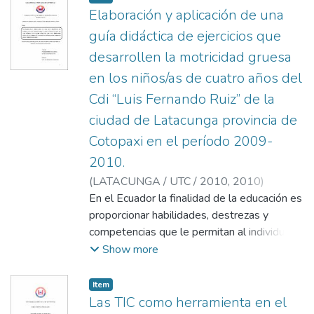
Elaboración y aplicación de una
guía didáctica de ejercicios que
desarrollen la motricidad gruesa
en los niños/as de cuatro años del
Cdi “Luis Fernando Ruiz” de la
ciudad de Latacunga provincia de
Cotopaxi en el período 2009-
2010.
(
LATACUNGA / UTC / 2010,
2010
)
Pilatasig Estrella, Anita Gabriela
En el Ecuador la finalidad de la educación es
;
Garzón
Salazar, Sofía Lorena
proporcionar habilidades, destrezas y
;
Bravo Zambonino,
José María
competencias que le permitan al individuo
adquirir conocimientos de su esquema
Show more
corporal para ponerlos en práctica en
beneficio de la sociedad a la que pertenece.
Item
La realidad acerca de la Motricidad Gruesa
Las TIC como herramienta en el