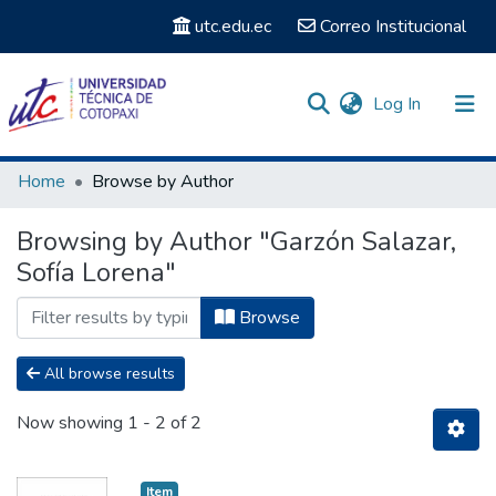
utc.edu.ec
Correo Institucional
(current)
Log In
Communities & Collections
Home
Browse by Author
Search
Browsing by Author "Garzón Salazar,
Sofía Lorena"
Browse
All browse results
Now showing
1 - 2 of 2
Item