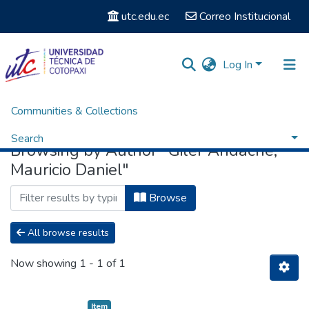
utc.edu.ec
Correo Institucional
Log In
Communities & Collections
Home
Browse by Author
Search
Browsing by Author "Giler Andache,
Mauricio Daniel"
Browse
All browse results
Now showing
1 - 1 of 1
Item