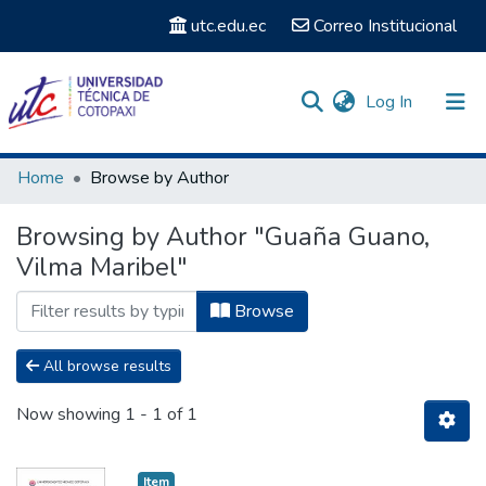
utc.edu.ec
Correo Institucional
(current)
Log In
Communities & Collections
Home
Browse by Author
Search
Browsing by Author "Guaña Guano,
Vilma Maribel"
Browse
All browse results
Now showing
1 - 1 of 1
Item