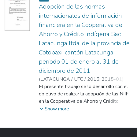
Adopción de las normas
internacionales de información
financiera en la Cooperativa de
Ahorro y Crédito Indígena Sac
Latacunga ltda. de la provincia de
Cotopaxi, cantón Latacunga
período 01 de enero al 31 de
diciembre de 2011
(
LATACUNGA / UTC / 2015,
2015-01
)
Guaña Guano, Vilma Maribel
El presente trabajo se lo desarrollo con el
;
Sopa Vaca,
Ana Maribel
objetivo de realizar la adopción de las NIIF
;
Hidalgo Achig, Myrian del
en la Cooperativa de Ahorro y Crédito
Indígena SAC Latacunga Ltda. permitiendo
Show more
a la institución poder presentar la
información financiera de manera clara y
ordenada, en la primera parte del trabajo se