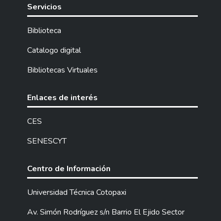
detalla los fundamentos teóricos que
Servicios
sustentaron el desarrollo de la
investigación. Entre las técnicas y métodos
Biblioteca
utilizados para el análisis y recolección de la
información fueron encuestas, entrevistas
Catalogo digital
aplicadas al personal contable y directivos
Bibliotecas Virtuales
de la institución que permitió conocer la
realidad económica de la entidad y con la
guía de los siguientes métodos inductivo –
Enlaces de interés
deductivo, analítico – sintético, los cuales
ayudaron a identificar posibles falencias que
CES
se originan en la entidad. Al finalizar con el
SENESCYT
trabajo se pudo concluir que la adopción de
las NIIF genera la presentación de la
información financiera de la entidad de
Centro de Información
manera razonable y confiable….
Universidad Técnica Cotopaxi
Av. Simón Rodríguez s/n Barrio El Ejido Sector