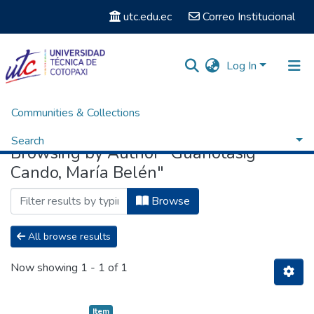
utc.edu.ec
Correo Institucional
Log In
Communities & Collections
Home
Browse by Author
Search
Browsing by Author "Guanotasig
Cando, María Belén"
Browse
All browse results
Now showing
1 - 1 of 1
Item