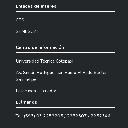
rendimiento académico en esta área. Por tal
Enlaces de interés
razón, el abordar las habilidades de lectura y
escritura desde el empleo de la
CES
gamificación, y con fundamento en
SENESCYT
anteriores investigaciones, favorece de
manera positiva en el aprendizaje, donde el
aprender jugando y superar retos y
Centro de Información
desafíos, motiva al estudiante y genera
interés. Objetivo: Analizar la incidencia de la
Universidad Técnica Cotopaxi
Gamificación en las habilidades
Av. Simón Rodríguez s/n Barrio El Ejido Sector
lectoescritoras de los estudiantes de 8vo B
San Felipe.
de Educación General Básica de la Unidad
Educativa Particular “Sagrado Corazón de
Latacunga - Ecuador
Jesús”. Metodología: El paradigma de la
investigación es cuantitativo con diseño
Llámanos
cuasiexperimental a un sólo grupo de
trabajo, con corte transversal, con métodos
Tel: (593) 03 2252205 / 2252307 / 2252346.
del nivel teórico, empírico y matemáticos.