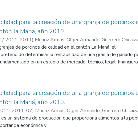
ema. Los mismos que han aportado sus criterios para el diseño de
 de cerdos, poniendo en consideración buenas prácticas sanitarias 
bilidad para la creación de una granja de porcinos 
ntón la Maná, año 2010.
 / 2011,
2011
)
Muñoz Armas, Olger Armando
;
Guerrero Chicaiz
ranjas de porcinos de calidad en el cantón La Maná, el
pretendido determinar la rentabilidad de una granja de ganado po
fundamentado en un estudio de mercado, técnico, legal, financier
entó en encuestas y entrevistas realizadas a personas
ema. Los mismos que han aportado sus criterios para el diseño de
 de cerdos, poniendo en consideración buenas prácticas sanitarias 
 producción de cerdos sea de forma continua durante todo el año
bilidad para la creación de una granja de porcinos 
do que garantice una mayor productividad, logrando alcanzar una
ntón la Maná, año 2010.
 evaluación financiera se ha podido determinar la
 2011,
2011-07
)
Muñoz Armas, Olger Armando
;
Guerrero Chicaiz
oyecto con un Valor Actual Neto (VAN) de $ 111.126,10, una Tasa
 es un sistema de producción que proporciona alimentos a la pob
neficio / costo (B/C) de 2,49, garantizando la recuperación de la i
portancia económica y
 constituye un modelo de producción agrícola que beneficia a la 
 ambiente.