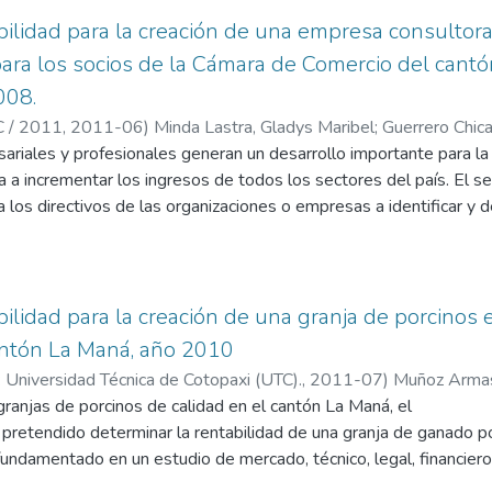
e factibilidad para la creación de una Empresa Consultora de Serv
ibilidad para la creación de una empresa consultora
ara los socios de la Cámara de Comercio del cantó
008.
 / 2011,
2011-06
)
Minda Lastra, Gladys Maribel
;
Guerrero Chic
ariales y profesionales generan un desarrollo importante para la
 a incrementar los ingresos de todos los sectores del país. El se
a los directivos de las organizaciones o empresas a identificar y d
rganizaciones para alcanzar sus propósitos fundamentales, sus ob
que lo provocan, identificando las causas raíces y proyectar accio
bilidad para la creación de una granja de porcinos 
antón La Maná, año 2010
 Universidad Técnica de Cotopaxi (UTC).,
2011-07
)
Muñoz Armas
rnando
ranjas de porcinos de calidad en el cantón La Maná, el
pretendido determinar la rentabilidad de una granja de ganado po
fundamentado en un estudio de mercado, técnico, legal, financier
entó en encuestas y entrevistas realizadas a personas