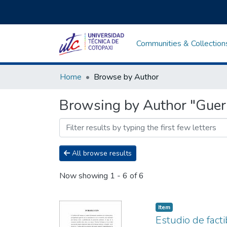
Communities & Collection
Home
Browse by Author
Browsing by Author "Guerr
All browse results
Now showing
1 - 6 of 6
Item
Estudio de fact