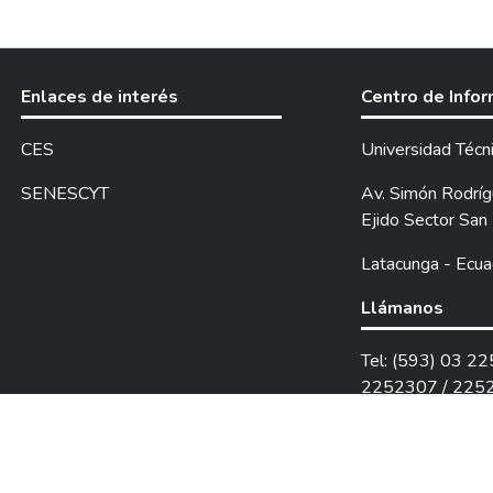
Enlaces de interés
Centro de Info
CES
Universidad Técn
SENESCYT
Av. Simón Rodrígu
Ejido Sector San 
Latacunga - Ecua
Llámanos
Tel: (593) 03 2
2252307 / 225
DSpace software
copyright © 2002-2026
LYRASIS