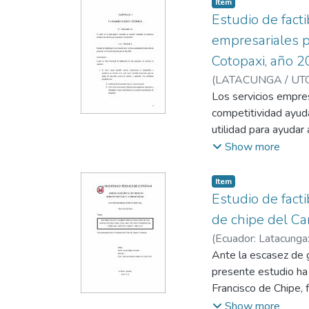
plantea un estudio d
Item
Estudio de fact
empresariales p
Cotopaxi, año 2
(
LATACUNGA / UTC
Los servicios empres
competitividad ayuda
utilidad para ayudar 
que afectan a sus o
Show more
analizar las causas 
Item
Estudio de facti
de chipe del C
(
Ecuador: Latacunga:
Chicaiza, Nelson Fe
Ante la escasez de g
presente estudio ha 
Francisco de Chipe, 
El proyecto se sust
Show more