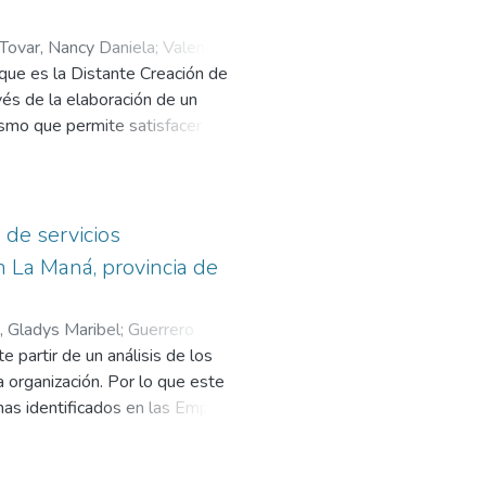
Tovar, Nancy Daniela
;
Valencia
 que es la Distante Creación de
és de la elaboración de un
ismo que permite satisfacer los
ón inmersa en la investigación
de los cuales se extrajo una
ste instrumento para el
antón La Maná, mediante el método
 de servicios
tal y transeccional, el análisis que
n La Maná, provincia de
ultado del análisis para
demostrando así la factibilidad y
, Gladys Maribel
;
Guerrero
o, estudio técnico comercial,
e partir de un análisis de los
to, es preciso el emprendimiento
la organización. Por lo que este
n, la provincia y el país.
mas identificados en las Empresas
determinó que las Empresas de los
ías científicas, es por ello que