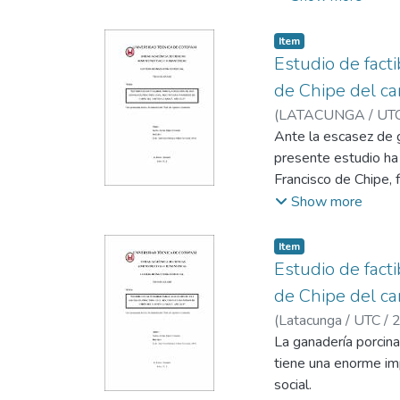
involucradas en el t
correcto crecimiento
Item
Estudio de facti
de Chipe del ca
(
LATACUNGA / UTC
Ante la escasez de g
presente estudio ha 
Francisco de Chipe, 
El proyecto se sust
Show more
involucradas en el t
correcto crecimiento
Item
Se estableció que la
Estudio de facti
personal especializa
de Chipe del ca
Como resultado de la
(
Latacunga / UTC /
rentabilidad del pr
La ganadería porcina
46% y la relación be
tiene una enorme im
El presente proyecto
social.
la región y al medio