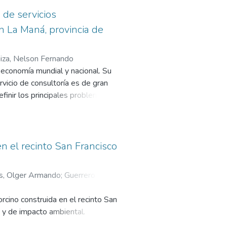
icios Empresariales.
 de servicios
n La Maná, provincia de
aiza, Nelson Fernando
 economía mundial y nacional. Su
rvicio de consultoría es de gran
efinir los principales problemas
jetivos emanados de la misión,
nes para su perfeccionamiento.
en el recinto San Francisco
, Olger Armando
;
Guerrero
rcino construida en el recinto San
o y de impacto ambiental.