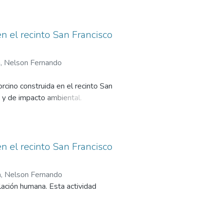
 una granja que permita el
y alimenticias.
en el recinto San Francisco
a, Nelson Fernando
rcino construida en el recinto San
o y de impacto ambiental.
 una granja que permita el
y alimenticias.
, para esto se contará con
en el recinto San Francisco
 producción anual de 1.200 cerdos.
a, Nelson Fernando
 Interna de Retorno (TIR) del
lación humana. Esta actividad
nversión.
comunidad local, a la economía de