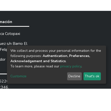
rmación
ica Cotopaxi
ez s/n Barrio El
Felipe.
We collect and process your personal information for the
following purposes:
Authentication, Preferences,
dor
Acknowledgement and Statistics
.
To learn more, please read our
privacy policy
.
Customize
Decline
That's ok
252205 /
2346.