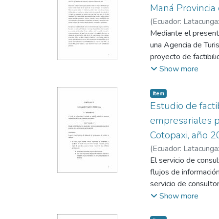
Maná Provincia 
(
Ecuador: Latacunga:
Neto, Mayra Elizeth
Mediante el presente
una Agencia de Turis
proyecto de factibil
requerimientos de l
Show more
son los habitantes d
muestra representati
Item
departamento de cult
Estudio de fact
inductivo que va de l
empresariales p
estudió la Agencia d
Cotopaxi, año 
consolidarlo, y por 
(
Ecuador: Latacunga:
rentabilidad del pro
Chicaiza, Nelson Fe
El servicio de consul
estudio económico, e
flujos de información
de proyectos como es
servicio de consulto
de los Socios de la
Show more
Socios no cuentan co