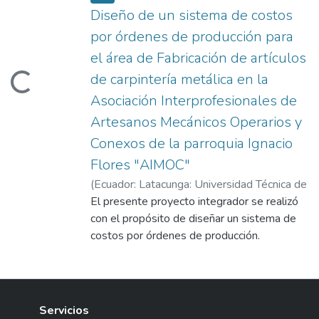
Diseño de un sistema de costos
por órdenes de producción para
el área de Fabricación de artículos
de carpintería metálica en la
Loading...
Asociación Interprofesionales de
Artesanos Mecánicos Operarios y
Conexos de la parroquia Ignacio
Flores "AIMOC"
(
Ecuador: Latacunga: Universidad Técnica de
Cotopaxi: Facultad de Ciencias
El presente proyecto integrador se realizó
Administrativas.,
con el propósito de diseñar un sistema de
2020-02
)
Clavijo
Guanochanga, Yolanda Estefanía
costos por órdenes de producción.
;
Huilcamaigua Shingon, Wilmer Efraín
Mediante la identificación de los elementos
;
Moscoso Cordova, Jeanette Lorena
del costo que intervienen en el proceso de
producción de las cocinas industriales en la
Asociación Interprofesionales de Artesanos
Servicios