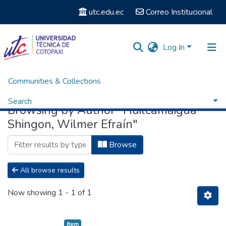
utc.edu.ec
Correo Institucional
Log In
Communities & Collections
Home
Browse by Author
Search
Browsing by Author "Huilcamaigua
Shingon, Wilmer Efraín"
Browse
All browse results
Now showing
1 - 1 of 1
Item