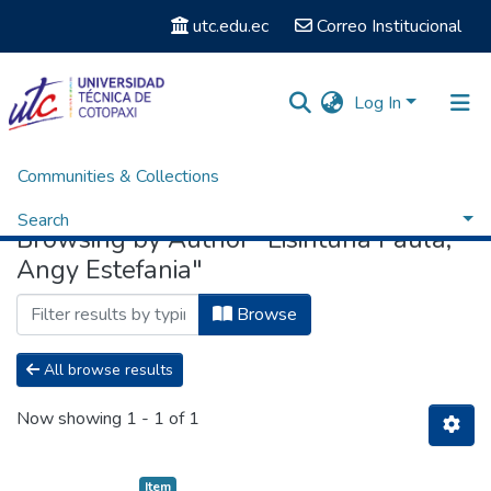
utc.edu.ec
Correo Institucional
Log In
Communities & Collections
Home
Browse by Author
Search
Browsing by Author "Lisintuña Paula,
Angy Estefania"
Browse
All browse results
Now showing
1 - 1 of 1
Item