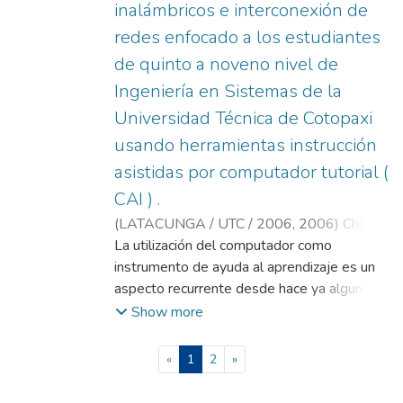
año de la escuela de Educación Básica
inalámbricos e interconexión de
“Cacique Bartolomé Sancho”. Parte de un
redes enfocado a los estudiantes
estudio descriptivo y un diseño
de quinto a noveno nivel de
cuasiexperimental; dividido en tres partes
Ingeniería en Sistemas de la
un pre test, la aplicación de la propuesta,
post test; la investigación se apoya en la
Universidad Técnica de Cotopaxi
técnica de la encuesta con su instrumento el
usando herramientas instrucción
cuestionario, constituida por ítems, con
asistidas por computador tutorial (
escala tipo Likert, a los docentes y
CAI ) .
estudiantes, se validó los instrumentos con
tres expertos.
(
LATACUNGA / UTC / 2006,
2006
)
Chiluisa
Trávez, Mariela Alejandra
La utilización del computador como
;
Soria Moya,
Mónica Alexandra
instrumento de ayuda al aprendizaje es un
;
Mantilla Parra, Carlos
Washington
aspecto recurrente desde hace ya algunos
años, pero su implantación definitiva no se
Show more
termina de lograr debido fundamentalmente
a la capacidad que debe aportar el profesor
(current)
«
1
2
»
para conseguir desarrollar aplicaciones que
se adapten plenamente a sus