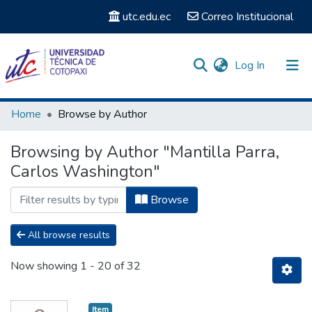
utc.edu.ec
Correo Institucional
(current)
Log In
Communities & Collections
Home
Browse by Author
Search
Browsing by Author "Mantilla Parra,
Carlos Washington"
Browse
All browse results
Now showing
1 - 20 of 32
Item