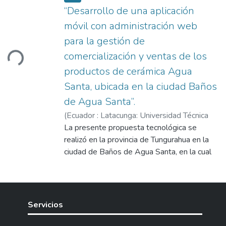
“Desarrollo de una aplicación
móvil con administración web
para la gestión de
comercialización y ventas de los
ding...
productos de cerámica Agua
Santa, ubicada en la ciudad Baños
de Agua Santa”.
(
Ecuador : Latacunga: Universidad Técnica
de Cotopaxi (UTC),
La presente propuesta tecnológica se
2021-03
)
Casa
Chanaluisa, Alex Wladimir
realizó en la provincia de Tungurahua en la
;
Mayta León,
Anthony Joel
ciudad de Baños de Agua Santa, en la cual
;
Chancusig Chisag, Juan Carlos
se identificó la problemática: la carencia de
una plataforma digital para la difusión y
ventas de los productos de cerámica
“Baños de Agua Santa”, donde los procesos
Servicios
para dicha gestión se realizaban de forma
tradicional, esto incurre en un uso excesivo