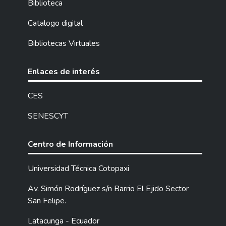
Biblioteca
de tiempo incluso limita el alcance de
clientes potenciales, por tal razón el
Catalogo digital
objetivo de la propuesta tecnológica es
Bibliotecas Virtuales
desarrollar una aplicación web y móvil para
sistematizar los procesos que implican las
ventas asimismo toda su gestión utilizando
Enlaces de interés
herramientas de software libre. Para el
desarrollo del proyecto se empleó las
CES
metodologías de investigación que está
SENESCYT
enmarcado en el tipo de investigación:
Descriptiva, Campo, Bibliográfica, técnicas e
instrumentos de recolección de datos
Centro de Información
(como entrevistas, observación y
encuestas), con la finalidad de comprender
Universidad Técnica Cotopaxi
la problemática e identificar las necesidades
Av. Simón Rodríguez s/n Barrio El Ejido Sector
principales, por lo cual el proyecto se realizó
San Felipe.
aplicando las herramientas de software
como Laravel, React JS, PHP, MySQL, Java
Latacunga - Ecuador