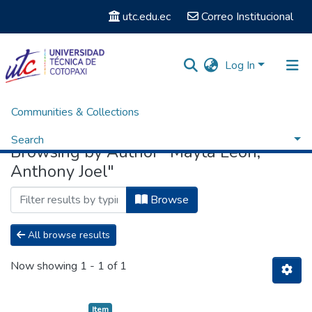
utc.edu.ec
Correo Institucional
Log In
Communities & Collections
Home
Browse by Author
Search
Browsing by Author "Mayta León,
Anthony Joel"
Browse
All browse results
Now showing
1 - 1 of 1
Item