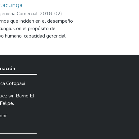
atacunga.
geniería Comercial,
2018-02
)
ternos que inciden en el desempeño
cunga. Con el propósito de
so humano, capacidad gerencial,
 cuales son aspectos importantes
o de campo, mediante el tipo de
ta la situación actual de la
a cual permitió la medición
rmación
sta al Gerente y encuestas a todo
is de resultados y se determinó la
ica Cotopaxi
horro Crédito Sierra Centro de la
 se cumplió con las metas y
ez s/n Barrio El
Felipe.
dor