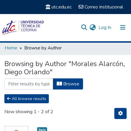
utc.edu.ec
Correo Institucional
(current)
Log In
Communities & Collections
Home
Browse by Author
Search
Browsing by Author "Morales Alarcón,
Diego Orlando"
Browse
All browse results
Now showing
1 - 2 of 2
Item