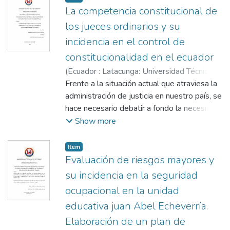
La competencia constitucional de
los jueces ordinarios y su
incidencia en el control de
constitucionalidad en el ecuador
(
Ecuador : Latacunga: Universidad Técnica
de Cotopaxi (UTC),
Frente a la situación actual que atraviesa la
2023
)
Morales Alarcón,
Diego Orlando
administración de justicia en nuestro país, se
;
Guerrero Zuñiga, Edison
Ramiro
hace necesario debatir a fondo la necesidad
de especialidad de jueces constitucionales,
Show more
que aborden dichas garantías
jurisdiccionales, o acciones constitucionales;
Item
es necesario además frente al abuso del
Evaluación de riesgos mayores y
derecho en algunas ocasiones, en la
su incidencia en la seguridad
presentación de estas garantías establecer
ocupacional en la unidad
su verdadera finalidad, conocer su inicio, los
educativa juan Abel Echeverría.
requisitos y el trámite plasmado en la
Constitución del 2008 y en la Ley Orgánica
Elaboración de un plan de