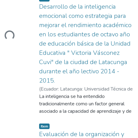
Desarrollo de la inteligencia
emocional como estrategia para
mejorar el rendimiento académico
en los estudiantes de octavo año
ding...
de educación básica de la Unidad
Educativa " Victoria Vásconez
Cuvi" de la ciudad de Latacunga
durante el año lectivo 2014 -
2015.
(
Ecuador: Latacunga: Universidad Técnica de
Cotopaxi: Dirección de Posgrados.,
La inteligencia se ha entendido
2015-
05
tradicionalmente como un factor general
)
Ramos Moscoso, María del Rosario
;
Moya Arellano, Rafael Nicolás
asociado a la capacidad de aprendizaje y de
éxito en la vida, y que tiene las
características de ser genético e invariable.
Item
Esta concepción persiste entre el gran
Evaluación de la organización y