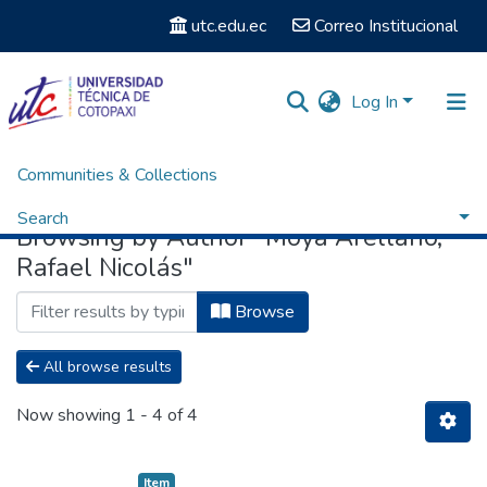
utc.edu.ec
Correo Institucional
Log In
Communities & Collections
Home
Browse by Author
Search
Browsing by Author "Moya Arellano,
Rafael Nicolás"
Browse
All browse results
Now showing
1 - 4 of 4
Item