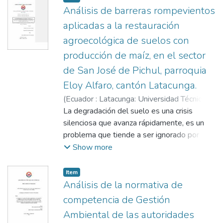
Análisis de barreras rompevientos
aplicadas a la restauración
agroecológica de suelos con
producción de maíz, en el sector
de San José de Pichul, parroquia
Eloy Alfaro, cantón Latacunga.
(
Ecuador : Latacunga: Universidad Técnica
de Cotopaxi (UTC),
La degradación del suelo es una crisis
2022-08
)
Bonilla
Hinojosa, Diana Carolina
silenciosa que avanza rápidamente, es un
;
Toapanta Tenicota,
Edisson Andres
problema que tiende a ser ignorado por los
;
Ortiz Bustamante, Vladimir
Marconi
gobiernos y la población, Latacunga
Show more
presenta un 32% de áreas erosionadas en
la zona urbana, por ello, la presente
Item
investigación está orientada a evaluar la
Análisis de la normativa de
eficacia de barreras rompevientos aplicadas
competencia de Gestión
a la restauración agroecológica de suelos
Ambiental de las autoridades
con producción de maíz, del sector San José