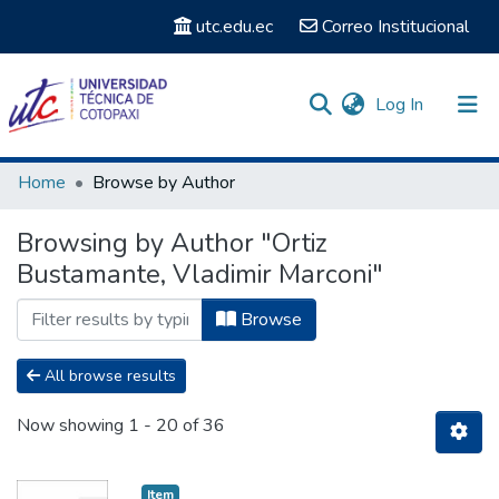
utc.edu.ec
Correo Institucional
(current)
Log In
Communities & Collections
Home
Browse by Author
Search
Browsing by Author "Ortiz
Bustamante, Vladimir Marconi"
Browse
All browse results
Now showing
1 - 20 of 36
Item