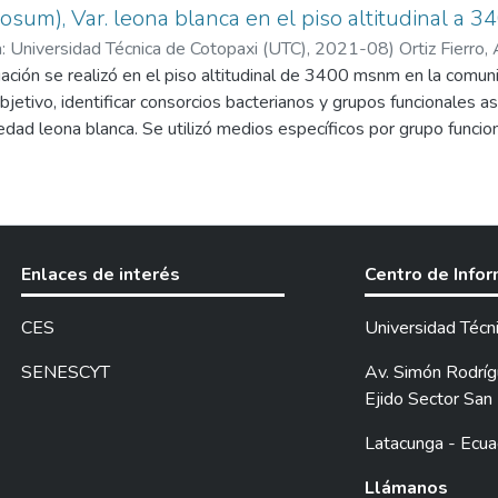
sum), Var. leona blanca en el piso altitudinal a
: Universidad Técnica de Cotopaxi (UTC),
2021-08
)
Ortiz Fierro
ación se realizó en el piso altitudinal de 3400 msnm en la comuni
jetivo, identificar consorcios bacterianos y grupos funcionales aso
iedad leona blanca. Se utilizó medios específicos por grupo funcio
todología de(Bernal, 2005) como: (Microbiota total se utiliza Aga
iza Watanabe, Bacterias Solubilizadoras de fosforo se utiliza Aga
tinomiceto se utilizó Agar Caseína). Para la identificación genómi
en 16S ARN para la determinación de taxones por familia, genero,
er el estado de composición del suelo se realizó un análisis físi
Enlaces de interés
Centro de Info
NIAP, de los datos obtenidos en la investigación se puede decir que
erobacteriaceae. Xanthomonadaceae con lecturas acumulativas d
CES
Universidad Técn
 fueron Raoultella con lecturas acumulativas de 1,949 y la espe
lytica con lectura de 1,097. De esta manera se contribuye a la car
SENESCYT
Av. Simón Rodrígu
e piso alto andino a las condiciones en la que se encuentra los m
Ejido Sector San 
colonias en el cultivo de papa de suelo en el piso altitudinal de
Latacunga - Ecua
ósforo seguido de pseudomonas en la determinación de colonias po
ue existe una mayor cantidad de Solubilizadoras de fósforo en re
Llámanos