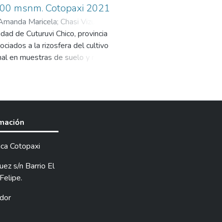
 3400 msnm. Cotopaxi 2021
, Amanda Maricela
;
Chasi Vizuete,
dad de Cuturuvi Chico, provincia
ciados a la rizosfera del cultivo
nal en muestras de suelo y raíz,
r Nutritiva, Bacterias fijadoras
r Ramos Callao y Hongos se utiliza
ca del suelo se utilizó
 especie en la muestra de suelo.
co-químico que se fue procesado en
rmación
 se identificaron tres familias
e 34.238, y 2.009 los géneros
ica Cotopaxi
cie con mayor abundancia fue
acterización de la biodiversidad de
ez s/n Barrio El
icroorganismos.El grupo funcional
Felipe.
scrito anteriormente fueron las
dor
r gripo funcional, lo que nos
lación al resto de los grupos