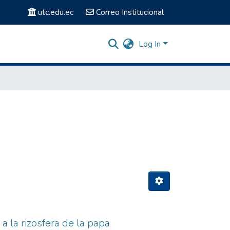
utc.edu.ec
Correo Institucional
Log In
a la rizosfera de la papa