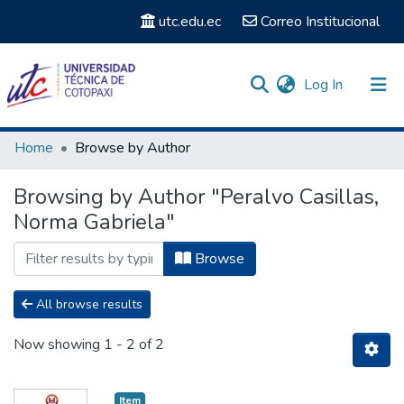
utc.edu.ec
Correo Institucional
(current)
Log In
Communities & Collections
Home
Browse by Author
Search
Browsing by Author "Peralvo Casillas,
Norma Gabriela"
Browse
All browse results
Now showing
1 - 2 of 2
Item