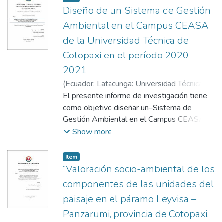
Diseño de un Sistema de Gestión
Ambiental en el Campus CEASA
de la Universidad Técnica de
Cotopaxi en el período 2020 –
2021
(
Ecuador: Latacunga: Universidad Técnica de
Cotopaxi (UTC),
El presente informe de investigación tiene
2021-08
)
Moyano
Toaquiza, Andrea Carolina
como objetivo diseñar un–Sistema de
;
Peralvo Casillas,
Norma Gabriela
Gestión Ambiental en el Campus CEASA, el
;
Ágreda Oña, José Luis
logro de equilibrio entre el medio ambiente,
Show more
la sociedad y la economía son esenciales
para compensar las necesidades del
Item
presente sin arriesgar la capacidad de las
“Valoración socio-ambiental de los
generaciones futuras, estos tres pilares son
componentes de las unidades del
fundamental para cumplir el objetivo de la
paisaje en el páramo Leyvisa –
sostenibilidad. Por otro lado, se estableció
Panzarumi, provincia de Cotopaxi,
la metodología de campo con la finalidad de