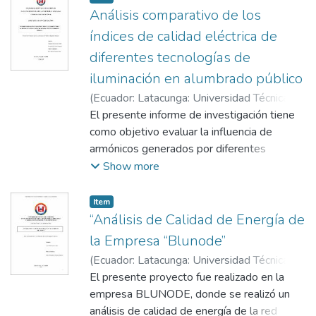
Análisis comparativo de los
índices de calidad eléctrica de
diferentes tecnologías de
iluminación en alumbrado público
(
Ecuador: Latacunga: Universidad Técnica de
Cotopaxi (UTC),
El presente informe de investigación tiene
2025-02-20
)
Osorio Grefa,
Justin Emanuel
como objetivo evaluar la influencia de
;
Naranjo Chávez, Juan Carlos
;
Pesantez Palacios, Gabriel Napoleón
armónicos generados por diferentes
tecnologías de iluminación en alumbrado
Show more
público mediante mediciones y
simulaciones, con el fin de analizar su
Item
comportamiento a la red eléctrica. Para ello,
“Análisis de Calidad de Energía de
se establece una metodología en la que se
la Empresa “Blunode”
analizaron luminarias de diversas
(
Ecuador: Latacunga: Universidad Técnica de
tecnologías y potencia, facilitadas por la
Cotopaxi (UTC),
El presente proyecto fue realizado en la
2025-03-20
)
Lema Patiño,
Empresa Eléctrica Provincial Cotopaxi S.A.
Ayliz Lilian
empresa BLUNODE, donde se realizó un
;
Pesantez Palacios, Gabriel
(ELEPCOSA), se realiza 16 pruebas con la
Napoleón
análisis de calidad de energía de la red