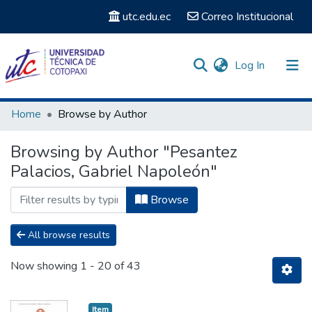
utc.edu.ec
Correo Institucional
(current)
Log In
Communities & Collections
Home
Browse by Author
Search
Browsing by Author "Pesantez
Palacios, Gabriel Napoleón"
Browse
All browse results
Now showing
1 - 20 of 43
Item