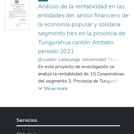
Análisis de la rentabilidad en las
entidades del sector financiero de
la economía popular y solidaria
segmento tres en la provincia de
Tungurahua cantón Ambato
periodo 2021
(
Ecuador: Latacunga: Universidad Técnica de
Cotopaxi (UTC).,
En este proyecto de investigación se
2023
)
Quishpe Cando,
Bélgica Salomé
analizó la rentabilidad de 15 Cooperativas
;
Toaquiza Sigcha, Kerly
Jhomayra
del segmento 3, Provincia de Tungurahua,
;
Espín Balseca, Lorena del Rocío
Cantón Ambato, se utilizó un enfoque
Show more
cuantitativo donde se explica las diferentes
variaciones de la rentabilidad financiera de
las mismas, adicionalmente, se utilizó
fuentes de información secundaria, como los
Servicios
boletines financieros obtenidos de la base
de datos del portal web de la