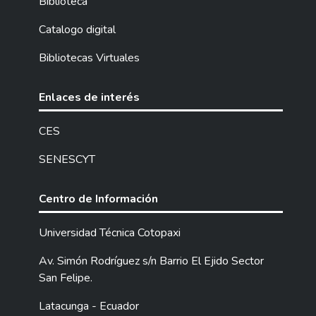
Biblioteca
Superintendencia de Economía Popular y
Solidaria (SEPS) correspondiente al año
Catalogo digital
2021.
Bibliotecas Virtuales
Enlaces de interés
CES
SENESCYT
Centro de Información
Universidad Técnica Cotopaxi
Av. Simón Rodríguez s/n Barrio El Ejido Sector
San Felipe.
Latacunga - Ecuador