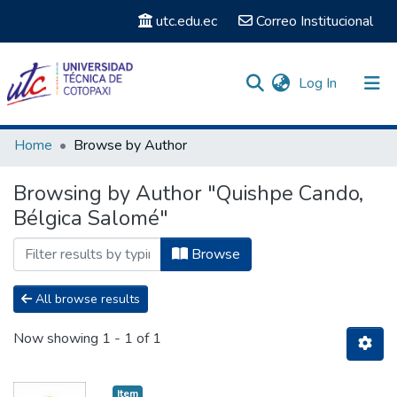
utc.edu.ec
Correo Institucional
(current)
Log In
Communities & Collections
Home
Browse by Author
Search
Browsing by Author "Quishpe Cando,
Bélgica Salomé"
Browse
All browse results
Now showing
1 - 1 of 1
Item