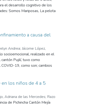
rtidas para la utilización de la
a el desarrollo cognitivo de los
s de aprendizaje de lógica
idades: Somos Mariposas, La pelota
 referidas actividades son una
a través de estas se adquieren
mismo, a los demás y al mundo que
elacional para comprender el
onfinamiento a causa del
o con su herramienta la encuesta.
rios. Los validadores consideraron
velyn Andrea
;
Jácome López,
aprendizaje significativo en los
lo socioemocional, realizado en el
 cantón Pujilí, tuvo como
 al COVID-19, como son; cambios
ca participación en juegos grupales
, empatía, socialización positiva,
 de los juegos ancestrales, ya que
e en los niños de 4 a 5
e clases, es por eso que se ha
ocioemocional, después del
jo, Adriana de las Mercedes
;
Razo
 un enfoque cualitativo y
vincia de Pichincha Cantón Mejía
ítico sintético, que resultaron