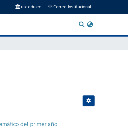
utc.edu.ec
Correo Institucional
temático del primer año