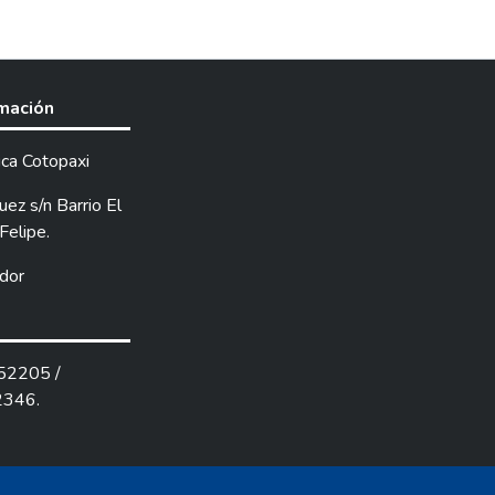
nas web, así como también con
udad y la entrevista dirigida a los
l Ministerio de Turismo en ello se
alidad de este estudio fue el
rmación
 medio de una ruta turística que
co de la ciudad. X Para la
ica Cotopaxi
 siguiente manera, el primero se
En el segundo capítulo se planteó
ez s/n Barrio El
lo se presentó los resultados
Felipe.
ndaciones obtenidas dentro de la
dor
252205 /
2346.