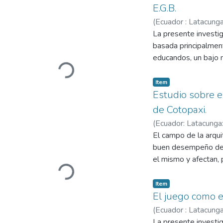
E.G.B.
(
Ecuador : Latacunga
Hugo Ramiro
La presente investi
basada principalment
educandos, un bajo n
Loading...
se ha planteado como
desarrollo del pens
Item
Escudero” tomando e
Estudio sobre e
experimentación, prá
de Cotopaxi.
significativo en el 
(
Ecuador: Latacunga:
porque permite contr
El campo de la arqui
mediante un conjunto
buen desempeño de lo
información desde un
el mismo y afectan, p
que se obtuvo luego 
Loading...
El objetivo general 
fundamentos de estra
Latacunga, haciendo 
Item
niños, genera gran e
El juego como e
relación a los juego
(
Ecuador : Latacunga
a los docentes incor
Ramiro
La presente investig