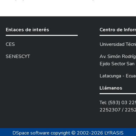
alizó un levantamiento de información por medio de textos y pági
encuesta, la cual se la realizó a los visitantes que llegaron a la ci
os, GAD. Municipal del Cantón Latacunga, y con la colaboración de
cia de la actividad turística que representa para la ciudad. La fin
Enlaces de interés
Centro de Info
sector público y privado en una estrategia de desarrollo local por
para impulsar el turismo interno como aporte al desarrollo turísti
CES
Universidad Técn
proyecto se ejecutó cinco capítulos los cuales se describen de la
entación teórica; así como también la metodología a emplearse. 
SENESCYT
Av. Simón Rodrígu
 pretende dar como estrategia de desarrollo. En el tercer capítu
Ejido Sector San 
uarto y quinto capítulo se finalizó con las conclusiones y recome
Latacunga - Ecua
Llámanos
Tel: (593) 03 2
2252307 / 225
DSpace software
copyright © 2002-2026
LYRASIS