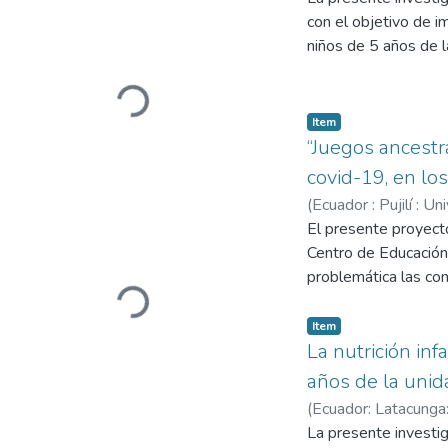
habilidades matemáti
con el objetivo de i
comunidad educativa
niños de 5 años de 
matemática, generan
rebota y retumba, T
Loading...
herramienta de gran 
conocimientos, habil
Item
los rodea. Se utiliz
“Juegos ancestr
problema. Asimismo, 
covid-19, en los
Para validar la info
(
Ecuador : Pujilí : U
que la guía es intere
Maritza Nathaly
El presente proyecto
;
Raz
niños.
Centro de Educación 
problemática las co
Loading...
de actitud, emocione
ancestrales, por lo 
Item
trabajo grupal, inde
La nutrición inf
estos tipos de jueg
años de la unid
planteado como objet
(
Ecuador: Latacunga:
confinamiento a caus
Ocaña, Hugo Ramiro
La presente investig
cuantitativo, con un 