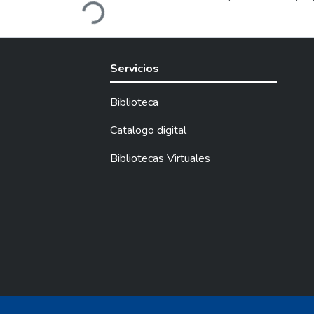
Loading...
investigación se re
instrumentos como la 
prestadores turístic
evidenció la importan
Servicios
involucramiento del 
sirva de herramienta 
Biblioteca
elaboración de este 
argumentó la fundam
Catalogo digital
la propuesta, que se
Bibliotecas Virtuales
obtenidos. Para el c
investigación.