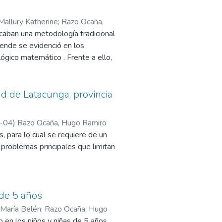
Mallury Katherine
;
Razo Ocaña,
caban una metodología tradicional
 ende se evidenció en los
lógico matemático . Frente a ello,
estrategias lúdicas que aporten al
 educación básica “Gonzalo
ivo mediante, la exploración,
ad de Latacunga, provincia
 matemáticas, contribuyo un aporte
 metodológico constructivista
-04
)
Razo Ocaña, Hugo Ramiro
o, cualitativo y cuantitativo
, para lo cual se requiere de un
un análisis e interpretación de la
 problemas principales que limitan
da muestran el resultado positivo
icionales, basadas en
 de los arquitectos en el Cantón
pacidades de razonamiento de los
n de las actividades y tareas que
tividades dinámicas lúdicas, en
 de 5 años
o, razón por la cual se recomienda
 María Belén
;
Razo Ocaña, Hugo
alecer el desarrollo de las
o en los niños y niñas de 5 años,