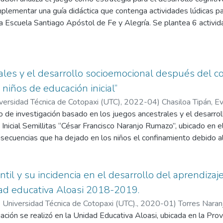
cas en los niños, se creó la guía metodológica con actividades dive
mplementar una guía didáctica que contenga actividades lúdicas par
, mediante el uso de las nuevas estrategias metodológicas lúdica
la Escuela Santiago Apóstol de Fe y Alegría. Se plantea 6 activ
do gran expectativa y emoción por aprender en los niños.
odos somos Marinos, Escucho y danzo, Imítame y Socializando. Las
importancia para el desarrollo cognitivo del niño y niña, ya que, 
idades y sobre todo, le brinda la oportunidad de conocerse así 
ó un enfoque mixto con sus métodos explicativo y descriptivo corr
ales y el desarrollo socioemocional después del c
para validar la información se utiliza un cuestionario estructurad
 niños de educación inicial”
rmación se desarrolla una rúbrica de valoración de expertos y usua
niversidad Técnica de Cotopaxi (UTC),
2022-04
)
Chasiloa Tipán, E
sante y de gran utilidad para el desarrollo cognitivo y proceso de 
 de investigación basado en los juegos ancestrales y el desarrol
o Ocaña, Hugo Ramiro
Inicial Semillitas “César Francisco Naranjo Rumazo”, ubicado en el
nsecuencias que ha dejado en los niños el confinamiento debido
s negativas, falta de interacción con otros niños de su edad y po
que la investigación pretende ayudar al desarrollo de las emociones
pendencia, actitudes y aptitudes en los niños mediante la práctica
antil y su incidencia en el desarrollo del aprendizaj
os no han sido aprovechados dentro de las comunidades y aulas d
ad educativa Aloasi 2018-2019.
ivo general, identificar los juegos ancestrales y el desarrollo s
 Universidad Técnica de Cotopaxi (UTC).,
2020-01
)
Torres Naran
a del COVID-19, en los niños de educación inicial, se ha utilizado
ación se realizó en la Unidad Educativa Aloasi, ubicada en la Pro
diseño bibliográfico, una investigación descriptiva y un método anal