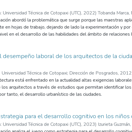
: Universidad Técnica de Cotopaxi (UTC),
2022
)
Tobanda Marca, 
gación abordó la problemática que surge porque las maestras apli
e en hojas de trabajo, dejando de lado la experimentación y por
ivel en el desarrollo de las habilidades del ámbito de relaciones 
 objetivo reactivar los juegos tradicionales trasformados como 
amiento lógico matemático del primer año E.G.B. de la escuela de
n cuenta que esta metodología fomenta un aprendizaje significat
l desempeño laboral de los arquitectos de la ciud
ctica, y juego, la guía metodológica estrategias lúdicas para las
desarrollo educativo, la presente investigación tiene un paradigma
 Universidad Técnica de Cotopaxi; Dirección de Posgrados,
2012
ibuir procedimientos para buscar soluciones, tiene un enfoque mixt
tectura está enfrentado en la actualidad altas exigencias laborales
 de procesos sistemáticos, con los datos recolectados se realizó 
s arquitectos a través de estudios que permitan identificar los
a visión de contexto y de manera objetiva, la información obteni
or tanto, el desarrollo urbanístico de las ciudades.
de la aplicación de la propuesta, con la aplicación de juegos trad
de la presente investigación es Caracterizar el desempeño laboral
tegias lúdicas, tienen su objetivo principal el desarrollo de ca
énfasis en los problemas que están limitando el mismo en funció
moción en los niños, mediante los juegos tradicionales realizan ac
strategia para el desarrollo cognitivo en los niños
s previamente planificados, fomentando un aprendizaje significativ
: Universidad Técnica de Cotopaxi (UTC),
2023
)
Izurieta Guzmán,
porar estos juegos en el PEA, como un recurso de apoyo para fort
ación analiza el juego como estrategia para el desarrollo cognitiv