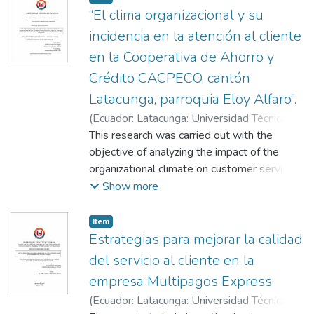
“El clima organizacional y su
incidencia en la atención al cliente
en la Cooperativa de Ahorro y
Crédito CACPECO, cantón
Latacunga, parroquia Eloy Alfaro”.
(
Ecuador: Latacunga: Universidad Técnica de
Cotopaxi: (UTC),
This research was carried out with the
2024-08
)
Criollo Carvajal,
Irene Yajaira
objective of analyzing the impact of the
;
Jácome Chicaiza, Leydi Marisol
;
Salazar Tapia, Mónica Patricia
organizational climate on customer service
at Cooperativa de Ahorro y Crédito
Show more
CACPECO, Latacunga canton, Eloy Alfaro
parish since determining this relationship is
Item
essential for the proper functioning of the
Estrategias para mejorar la calidad
same. Studies related to the research topic,
del servicio al cliente en la
theories, and approaches that allowed us to
empresa Multipagos Express
understand how the organizational climate
(
Ecuador: Latacunga: Universidad Técnica de
influences customer service were taken as