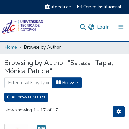
utc.edu.ec
Correo Institucional
(current)
Log In
Communities & Collections
Home
Browse by Author
Search
Browsing by Author "Salazar Tapia,
Mónica Patricia"
Browse
All browse results
Now showing
1 - 17 of 17
Item