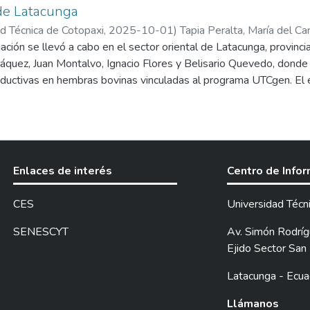
 de Latacunga
d Técnica de Cotopaxi,
2025-10-01
)
Tapia Peralta, María del C
ación se llevó a cabo en el sector oriental de Latacunga, provinci
áquez, Juan Montalvo, Ignacio Flores y Belisario Quevedo, donde 
oductivas en hembras bovinas vinculadas al programa UTCgen. El
 maduras (159 vacas y 44 vaconas) pertenecientes a 42 producto
como chequeos ginecológicos, tratamientos hormonales (con PGF2
ro e inseminación artificial, con el objetivo de mejorar los índices
an la eficiencia reproductiva con el fin de aumentar las tasas de 
 una leve mejora en la condición corporal promedio, además, una 
Enlaces de interés
Centro de Info
to en el número de hembras bovinas gestantes. Se diagnosticaro
oliculares y anestro, las cuales se trataron y presentaron una res
CES
Universidad Técn
con IA fue de 70,27%, determinada con ausencia de estro post IA
ductivas tienen un impacto positivo en la salud reproductiva del h
SENESCYT
Av. Simón Rodrígu
e directamente de la nutrición y manejo que tiene cada sistema 
Ejido Sector San 
Latacunga - Ecua
Llámanos