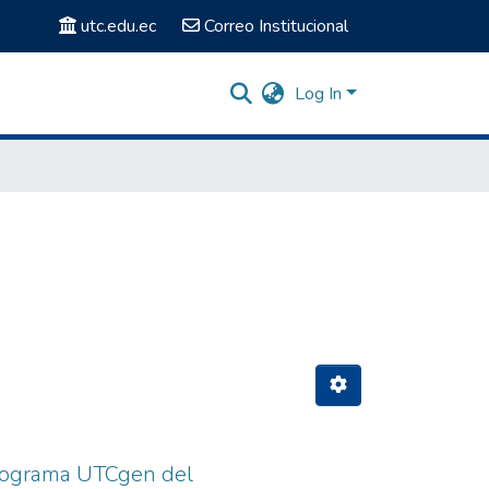
utc.edu.ec
Correo Institucional
Log In
programa UTCgen del