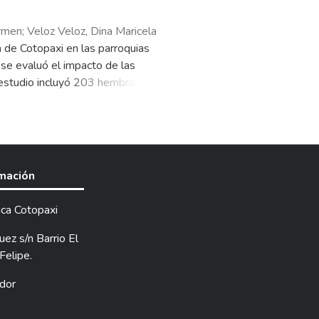
armen
;
Veloz Veloz, Dina Maricela
a de Cotopaxi en las parroquias
se evaluó el impacto de las
 estudio incluyó 203 hembras
res distribuidos en el sector. Se
α, GnRH y vitaminas),
 reproductivos, detectar y tratar
concepción. Los resultados
ligera reducción promedio de días
rmación
n patologías como ovarios
puesta terapéutica moderada. La
ica Cotopaxi
. Se concluye que las
ato bovino, aunque su eficacia en
ez s/n Barrio El
productivo.
Felipe.
dor