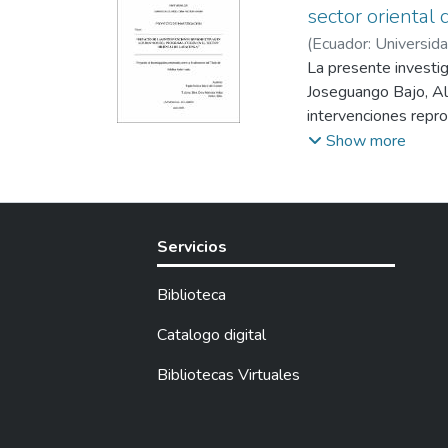
sector oriental
(
Ecuador: Universida
La presente investig
Joseguango Bajo, Al
intervenciones repr
bovinas sexualmente
Show more
aplicaron técnicas 
sincronización de est
patologías que afect
obtenidos reflejaron
Servicios
abiertos y un aumen
acíclicos, quistes f
Biblioteca
tasa de concepción 
intervenciones repro
Catalogo digital
este estudio depend
Bibliotecas Virtuales