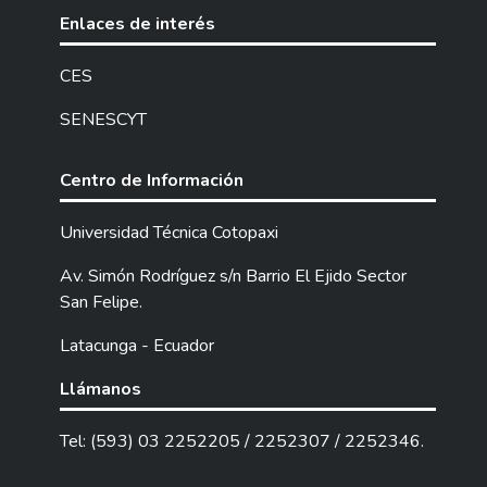
obtener información sobre las
Enlaces de interés
características de la población estudiada. Se
empleó como herramienta de levantamiento
CES
de información un cuestionario creado por
SENESCYT
ROCCI II, que consta de 27 preguntas, con
una escala de valoración Likert de 1 a 4,
siendo la apreciación 1 nunca y 4 siempre. El
Centro de Información
cuestionario fue aplicado de forma
presencial a 100 empleados que conforman
Universidad Técnica Cotopaxi
el GAD Municipal del Cantón Saquisilí; la
Av. Simón Rodríguez s/n Barrio El Ejido Sector
entrevista creada por Clara Toro estudiante
San Felipe.
de la Universidad Andina Simón Bolívar, fue
aplicada a 6 directivos de la institución
Latacunga - Ecuador
anteriormente mencionada. La aplicación de
los instrumentos permite obtener
Llámanos
información valiosa para la implementación
de estrategias que fortalezcan el ambiente
Tel: (593) 03 2252205 / 2252307 / 2252346.
laboral. Los resultados obtenidos muestran