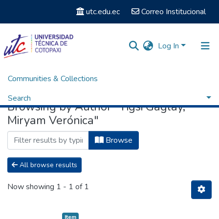
utc.edu.ec
Correo Institucional
Log In
Communities & Collections
Home
Browse by Author
Search
Browsing by Author "Tigsi Gaglay,
Miryam Verónica"
Browse
All browse results
Now showing
1 - 1 of 1
Item