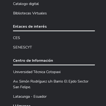
Superintendencia de Economía Popular y
Catalogo digital
Solidaria (SEPS) correspondiente al año
Bibliotecas Virtuales
2021.
Enlaces de interés
CES
SENESCYT
Centro de Información
Universidad Técnica Cotopaxi
Av. Simón Rodríguez s/n Barrio El Ejido Sector
San Felipe.
Latacunga - Ecuador