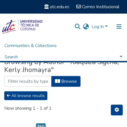
utc.edu.ec
Correo Institucional
Log In
Communities & Collections
Home
Browse by Author
Search
Browsing by Author "Toaquiza Sigcha,
Kerly Jhomayra"
Browse
All browse results
Now showing
1 - 1 of 1
Item