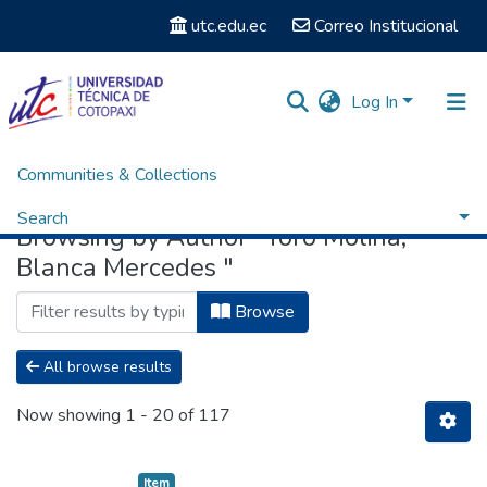
utc.edu.ec
Correo Institucional
Log In
Communities & Collections
Home
Browse by Author
Search
Browsing by Author "Toro Molina,
Blanca Mercedes "
Browse
All browse results
Now showing
1 - 20 of 117
Item