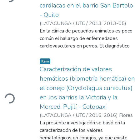
infecciosa aviar (IBV) e Influenza aviar (IA)
cardíacas en el barrio San Bartolo
de tipo A) en aves de traspatio en las zonas
- Quito
aledañas a las lagunas de Yahuarcocha y
(
LATACUNGA / UTC / 2013,
2013-05
)
Yambo. Fueron encuestados 60
Jesús Benítes, Franklin Aníbal
En la clínica de pequeños animales es poco
;
Toro Molina,
propiedades donde se crían aves de
Blanca Mercedes
común el hallazgo de enfermedades
traspatio, 40 en la laguna de Yambo
cardiovasculares en perros. El diagnóstico
(provincia de Cotopaxi) y 20 en la laguna de
se logra mediante el examen físico, y
Yahuarcocha (provincia de Imbabura) en
métodos auxiliares que incluyen radiografía
Item
Ecuador, las cuales fueron relacionadas con
torácica, electrocardiograma, y
Caracterización de valores
la prevalencia de las enfermedades que se
ecocardiografía.
hemáticos (biometría hemática) en
encontró en las zonas de estudio. Los datos
obtenidos fueron analizados mediante el
el conejo (Oryctolagus cuniculus)
software estadístico Excel, con un nivel de
en los barrios la Victoria y la
Loading...
significancia (α) de 0,05. El análisis
Merced, Pujilí - Cotopaxi
estadístico se realizó por medio de la
(
LATACUNGA / UTC / 2016,
2016
)
Flores
prueba Chi- cuadrado para establecer la
Alvarado, Oscar Rigoberto
La presente investigación se basó en la
;
Toro Molina,
relación entre la prevalencia de
Blanca Mercedes
caracterización de los valores
enfermedades respiratorias y los factores
hematológicos en conejos, ya que existe
de riesgo. Los factores de riesgo asociados