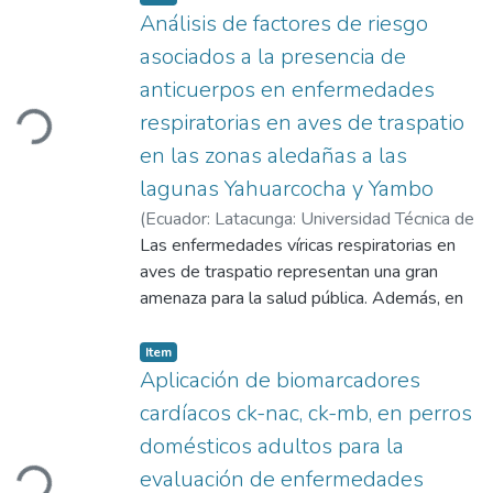
Análisis de factores de riesgo
asociados a la presencia de
anticuerpos en enfermedades
respiratorias en aves de traspatio
Loading...
en las zonas aledañas a las
lagunas Yahuarcocha y Yambo
(
Ecuador: Latacunga: Universidad Técnica de
Cotopaxi (UTC),
Las enfermedades víricas respiratorias en
2025-02-24
)
Ases Pujos,
Jenny Yajaira
aves de traspatio representan una gran
;
Toro Molina, Blanca Mercedes
amenaza para la salud pública. Además, en
la producción de pequeños y medianos
avicultores genera graves problemas en su
Item
economía. Por lo tanto, el objetivo de esta
Aplicación de biomarcadores
investigación fue analizar los factores de
cardíacos ck-nac, ck-mb, en perros
riesgo asociados a la presencia de
domésticos adultos para la
anticuerpos de tres enfermedades
evaluación de enfermedades
Loading...
respiratorias (Newcastle (NC), Bronquitis